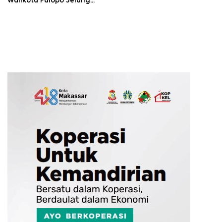
Walikota Palopo Jelang
PSU, Sudah Diduga Tak
Netral di Pilkada