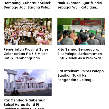
Rampung, Gubernur Sulsel:
Naili-Akhmad Syarifuddin
Semoga Jadi Sarana Pola
sebagai Wali Kota dan
Hidup Sehat Warga
Wakil Wali Kota Palopo
Pemerintah Provinsi Sulsel
Kita Semua Bersaudara,
Gelontorkan Rp 3,5 Miliar
Silu Palopo, Berkomitmen
untuk Pembangunan
untuk Tolak Aksi Provokasi
Lapangan Gaspa dan
dan Anarkhisme jelang PSU
Dukungan UMKM di Palopo
Palopo
Sat Intelkam Polres Palopo
Bagikan Takjil Ke
Pengendara Jelang
Berbuka Puasa
Pak Mendagri-Gubernur
Sulsel Harus Ganti Pj