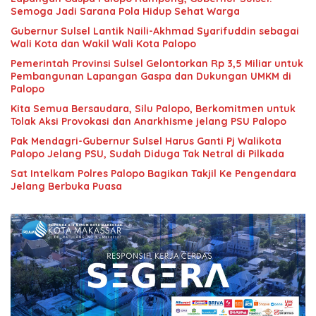
Semoga Jadi Sarana Pola Hidup Sehat Warga
Gubernur Sulsel Lantik Naili-Akhmad Syarifuddin sebagai
Wali Kota dan Wakil Wali Kota Palopo
Pemerintah Provinsi Sulsel Gelontorkan Rp 3,5 Miliar untuk
Pembangunan Lapangan Gaspa dan Dukungan UMKM di
Palopo
Kita Semua Bersaudara, Silu Palopo, Berkomitmen untuk
Tolak Aksi Provokasi dan Anarkhisme jelang PSU Palopo
Pak Mendagri-Gubernur Sulsel Harus Ganti Pj Walikota
Palopo Jelang PSU, Sudah Diduga Tak Netral di Pilkada
Sat Intelkam Polres Palopo Bagikan Takjil Ke Pengendara
Jelang Berbuka Puasa