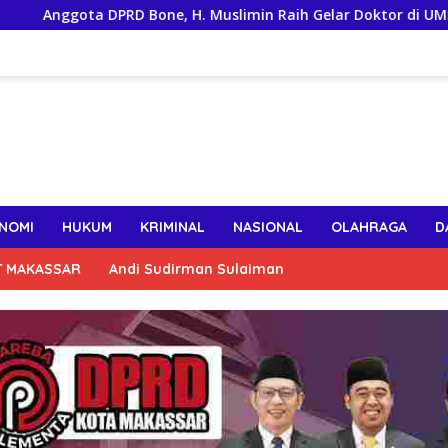
ta DPRD Bone, H. Muslimin Raih Gelar Doktor di UMI, Teliti Kin
NOMI
HUKUM
KRIMINAL
NASIONAL
OLAHRAGA
D
T MAKASSAR
Andi Sudirman Sulaiman