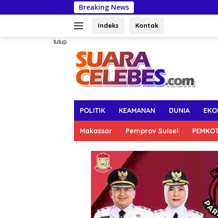
Langsung
Breaking News
Anggo
ke
konten
Indeks
Kontak
tutup
POLITIK
KEAMANAN
DUNIA
EKO
Makassar
Pemprov Sulsel
PEMKO