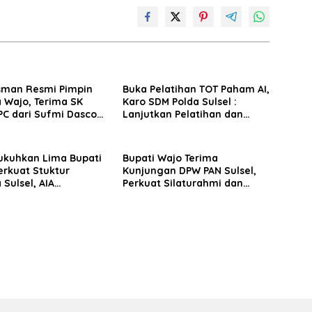
sman Resmi Pimpin
Buka Pelatihan TOT Paham AI,
 Wajo, Terima SK
Karo SDM Polda Sulsel :
PC dari Sufmi Dasco
Lanjutkan Pelatihan dan
Edukasi Terhadap Pelajar di
Seluruh Wilayah Saudara
ukuhkan Lima Bupati
Bupati Wajo Terima
erkuat Stuktur
Kunjungan DPW PAN Sulsel,
 Sulsel, AIA
Perkuat Silaturahmi dan
n Konsolidasi
Sinergi Pembangunan
Tingkat TPS
Daerah