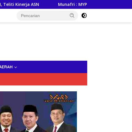
erja ASN
Munafri : MYP Gubernur Sulsel, Andi Sudirman 
AERAH