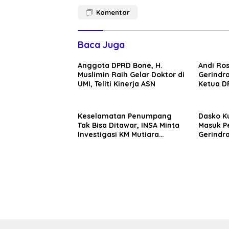
Komentar
Baca Juga
Anggota DPRD Bone, H.
Andi Ro
Muslimin Raih Gelar Doktor di
Gerindra
UMI, Teliti Kinerja ASN
Ketua D
Ahmad
Keselamatan Penumpang
Dasko K
Tak Bisa Ditawar, INSA Minta
Masuk P
Investigasi KM Mutiara
Gerindra
Sentosa II Objektif
Targetka
hingga 