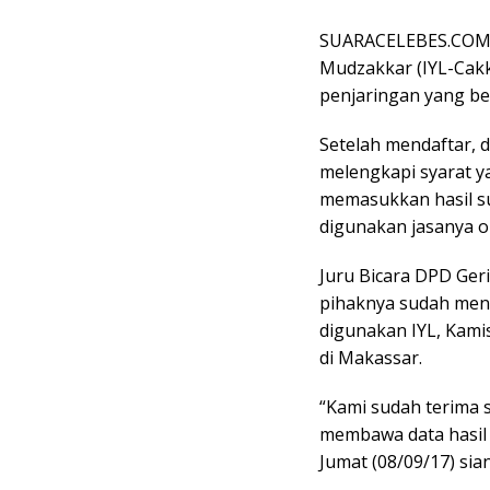
SUARACELEBES.COM, 
Mudzakkar (IYL-Cak
penjaringan yang ber
Setelah mendaftar, d
melengkapi syarat y
memasukkan hasil su
digunakan jasanya o
Juru Bicara DPD Geri
pihaknya sudah mene
digunakan IYL, Kamis
di Makassar.
“Kami sudah terima 
membawa data hasil s
Jumat (08/09/17) sia