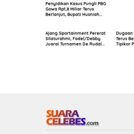
Penyidikan Kasus Pungli PBG
Gowa Rp1,8 Miliar Terus
Berlanjut, Bupati Husniah
Talenrang Bakal Diperiksa?
Ajang Sportainment Pererat
Dugaan 
Silaturahmi, Fadel/Debby
Terus Be
Juarai Turnamen De Rudal
Tipikor 
Padel at Malino
Rehabili
Syekh Y