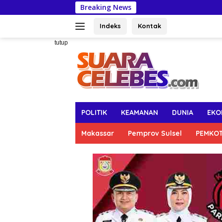
Langsung
Breaking News
Dewan Pengup
ke
konten
Indeks
Kontak
tutup
POLITIK
KEAMANAN
DUNIA
EKO
Makassar
Pemprov Sulsel
PEMKO