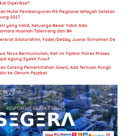
kal Diperiksa?
man Mulai Pembangunan RS Regional Wilayah Selatan
pung 2027
ti yang Valid, Keluarga Besar Yakin Ada
antara Husniah Talenrang dan BK
ererat Silaturahmi, Fadel/Debby Juarai Turnamen De
a Terus Bermunculan, Kali ini Tipikor Polres Proses
asjid Agung Syekh Yusuf
tan Coreng Pemerintahan Gowa, Ada Temuan Pungli
alir ke Oknum Pejabat