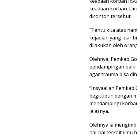
keadaan korban RSU
keadaan korban. Dir
dicontoh tersebut.
“Tentu kita atas na
kejadian yang luar b
dilakukan oleh orang
Olehnya, Pemkab Gow
pendampingan baik 
agar trauma bisa di
“Insyaallah Pemkab
begitupun dengan me
mendampingi korban 
jelasnya.
Olehnya ia mengimb
hal-hal terkait ilmu