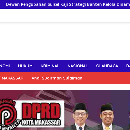
ahan Sulsel Kaji Strategi Banten Kelola Dinamika Upah dan Inv
NOMI
HUKUM
KRIMINAL
NASIONAL
OLAHRAGA
D
T MAKASSAR
Andi Sudirman Sulaiman