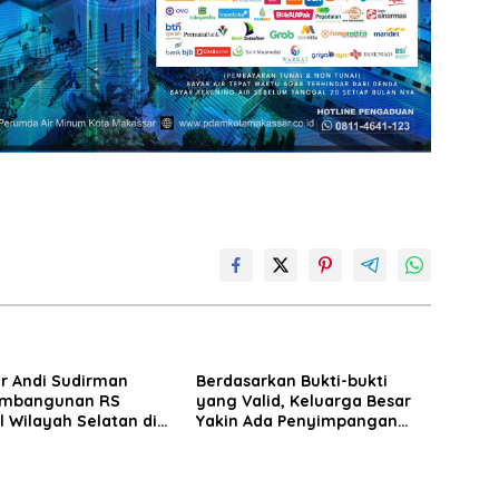
r Andi Sudirman
Berdasarkan Bukti-bukti
embangunan RS
yang Valid, Keluarga Besar
 Wilayah Selatan di
Yakin Ada Penyimpangan
arget Rampung 2027
Moral antara Husniah
Talenrang dan BK