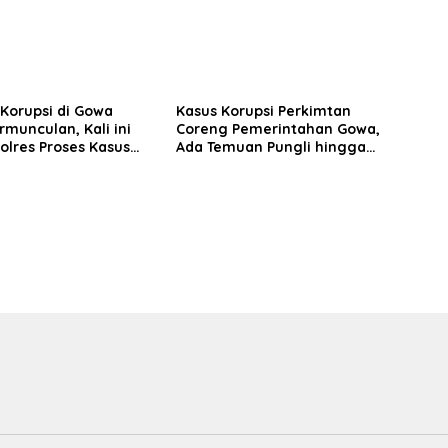
Korupsi di Gowa
Kasus Korupsi Perkimtan
rmunculan, Kali ini
Coreng Pemerintahan Gowa,
Polres Proses Kasus
Ada Temuan Pungli hingga
tasi Masjid Agung
Miliaran Mengalir ke Oknum
usuf
Pejabat