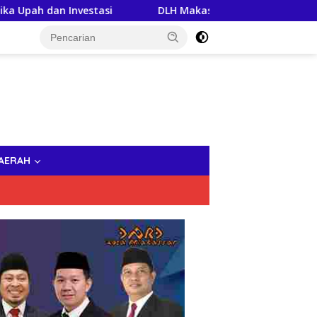
estasi
DLH Makassar Ajak Masyarakat Kepulauan Jaga 
AERAH