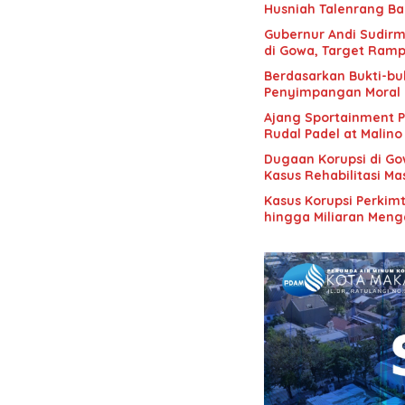
Husniah Talenrang Ba
Gubernur Andi Sudir
di Gowa, Target Ram
Berdasarkan Bukti-buk
Penyimpangan Moral 
Ajang Sportainment P
Rudal Padel at Malino
Dugaan Korupsi di Gow
Kasus Rehabilitasi M
Kasus Korupsi Perkim
hingga Miliaran Meng