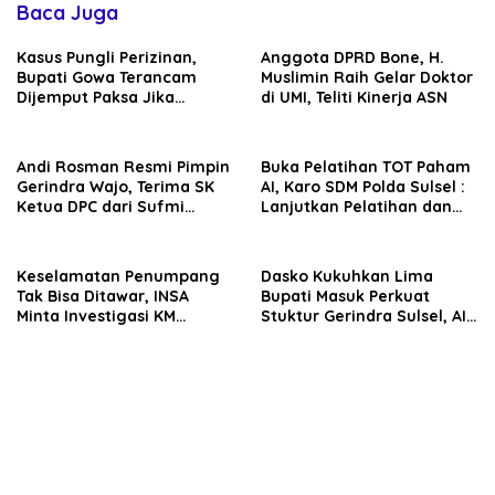
Baca Juga
Kasus Pungli Perizinan,
Anggota DPRD Bone, H.
Bupati Gowa Terancam
Muslimin Raih Gelar Doktor
Dijemput Paksa Jika
di UMI, Teliti Kinerja ASN
Abaikan Surat Panggilan
Kedua Penyidik
Andi Rosman Resmi Pimpin
Buka Pelatihan TOT Paham
Gerindra Wajo, Terima SK
AI, Karo SDM Polda Sulsel :
Ketua DPC dari Sufmi
Lanjutkan Pelatihan dan
Dasco Ahmad
Edukasi Terhadap Pelajar di
Seluruh Wilayah Saudara
Keselamatan Penumpang
Dasko Kukuhkan Lima
Tak Bisa Ditawar, INSA
Bupati Masuk Perkuat
Minta Investigasi KM
Stuktur Gerindra Sulsel, AIA
Mutiara Sentosa II Objektif
Targetkan Konsolidasi
hingga Tingkat TPS