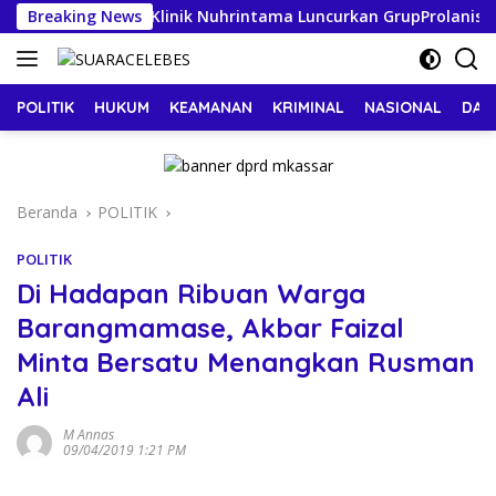
Langsung
ranjangSayur”: Klinik Nuhrintama Luncurkan GrupProlanis Baru
Breaking News
ke
konten
POLITIK
HUKUM
KEAMANAN
KRIMINAL
NASIONAL
DAE
Beranda
POLITIK
POLITIK
Di Hadapan Ribuan Warga
Barangmamase, Akbar Faizal
Minta Bersatu Menangkan Rusman
Ali
M Annas
09/04/2019 1:21 PM