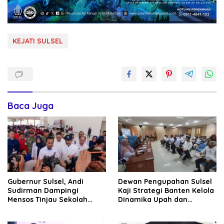
KEJATI SULSEL
Baca Juga
Gubernur Sulsel, Andi
Dewan Pengupahan Sulsel
Sudirman Dampingi
Kaji Strategi Banten Kelola
Mensos Tinjau Sekolah
Dinamika Upah dan
Rakyat Terintegrasi 3 di
Investasi
Sudiang, Tegaskan