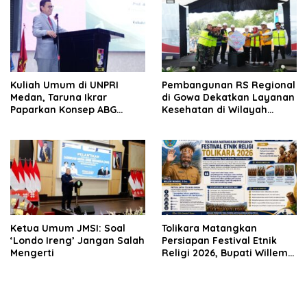
Dukungan Pengembangan
Program
Kuliah Umum di UNPRI
Pembangunan RS Regional
Medan, Taruna Ikrar
di Gowa Dekatkan Layanan
Paparkan Konsep ABG
Kesehatan di Wilayah
untuk Wujudkan Kampus
Pegunungan
Kelas Dunia
Ketua Umum JMSI: Soal
Tolikara Matangkan
‘Londo Ireng’ Jangan Salah
Persiapan Festival Etnik
Mengerti
Religi 2026, Bupati Willem
Wandik Targetkan
Pelaksanaan Berjalan
Sukses dan Jadi Etalase
Budaya Papua