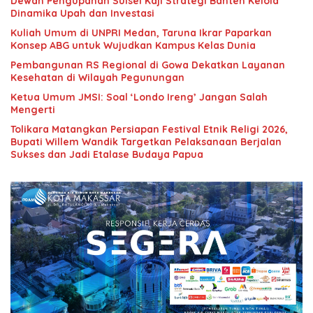
Dewan Pengupahan Sulsel Kaji Strategi Banten Kelola
Dinamika Upah dan Investasi
Kuliah Umum di UNPRI Medan, Taruna Ikrar Paparkan
Konsep ABG untuk Wujudkan Kampus Kelas Dunia
Pembangunan RS Regional di Gowa Dekatkan Layanan
Kesehatan di Wilayah Pegunungan
Ketua Umum JMSI: Soal ‘Londo Ireng’ Jangan Salah
Mengerti
Tolikara Matangkan Persiapan Festival Etnik Religi 2026,
Bupati Willem Wandik Targetkan Pelaksanaan Berjalan
Sukses dan Jadi Etalase Budaya Papua