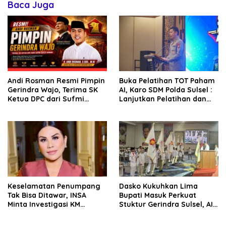
Baca Juga
Andi Rosman Resmi Pimpin
Buka Pelatihan TOT Paham
Gerindra Wajo, Terima SK
AI, Karo SDM Polda Sulsel :
Ketua DPC dari Sufmi
Lanjutkan Pelatihan dan
Dasco Ahmad
Edukasi Terhadap Pelajar di
Seluruh Wilayah Saudara
Keselamatan Penumpang
Dasko Kukuhkan Lima
Tak Bisa Ditawar, INSA
Bupati Masuk Perkuat
Minta Investigasi KM
Stuktur Gerindra Sulsel, AIA
Mutiara Sentosa II Objektif
Targetkan Konsolidasi
hingga Tingkat TPS