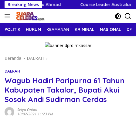
Langsung
ri Sufmi Dasco Ahmad
Breaking News
Course Leader Australia Awards 
ke
konten
POLITIK
HUKUM
KEAMANAN
KRIMINAL
NASIONAL
DAE
Beranda
DAERAH
DAERAH
Wagub Hadiri Paripurna 61 Tahun
Kabupaten Takalar, Bupati Akui
Sosok Andi Sudirman Cerdas
Setya Optim
10/02/2021 11:23 PM