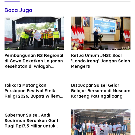
Baca Juga
Pembangunan RS Regional
Ketua Umum JMSI: Soal
di Gowa Dekatkan Layanan
‘Londo Ireng’ Jangan Salah
Kesehatan di Wilayah
Mengerti
Pegunungan
Tolikara Matangkan
Disbudpar Sulsel Gelar
Persiapan Festival Etnik
Belajar Bersama di Museum
Religi 2026, Bupati Willem
Karaeng Pattingalloang
Wandik Targetkan
Pelaksanaan Berjalan
Sukses dan Jadi Etalase
Gubernur Sulsel, Andi
Budaya Papua
Sudirman Serahkan Ganti
Rugi Rp17,5 Miliar untuk
Pembebasan Lahan