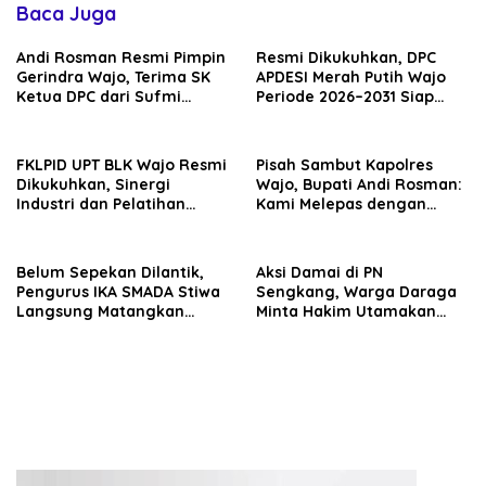
Baca Juga
Andi Rosman Resmi Pimpin
Resmi Dikukuhkan, DPC
Gerindra Wajo, Terima SK
APDESI Merah Putih Wajo
Ketua DPC dari Sufmi
Periode 2026–2031 Siap
Dasco Ahmad
Kawal Kemajuan Desa dan
Perkuat Koperasi Merah
Putih
FKLPID UPT BLK Wajo Resmi
Pisah Sambut Kapolres
Dikukuhkan, Sinergi
Wajo, Bupati Andi Rosman:
Industri dan Pelatihan
Kami Melepas dengan
Vokasi Diperkuat Tekan
Bangga, Menyambut
Pengangguran
dengan Optimisme
Belum Sepekan Dilantik,
Aksi Damai di PN
Pengurus IKA SMADA Stiwa
Sengkang, Warga Daraga
Langsung Matangkan
Minta Hakim Utamakan
Program Kerja
Fakta dan Rasa Keadilan