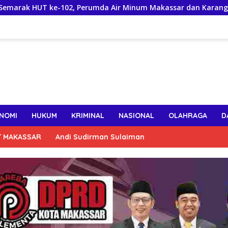
ke-102, Perumda Air Minum Makassar dan Karang Taruna Gelar
NOMI
HUKUM
KRIMINAL
NASIONAL
OLAHRAGA
D
T MAKASSAR
Andi Sudirman Sulaiman