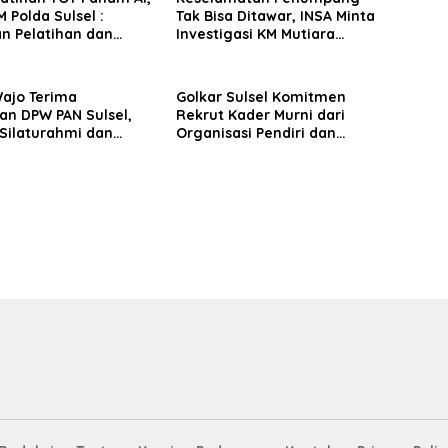
 Polda Sulsel :
Tak Bisa Ditawar, INSA Minta
n Pelatihan dan
Investigasi KM Mutiara
Terhadap Pelajar di
Sentosa II Objektif
 Wilayah Saudara
Wajo Terima
Golkar Sulsel Komitmen
an DPW PAN Sulsel,
Rekrut Kader Murni dari
Silaturahmi dan
Organisasi Pendiri dan
 Pembangunan
Didirikan