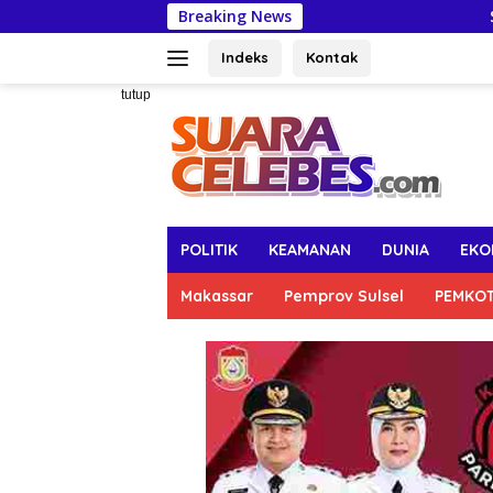
Langsung
Breaking News
Semarak HUT 
ke
konten
Indeks
Kontak
tutup
POLITIK
KEAMANAN
DUNIA
EKO
Makassar
Pemprov Sulsel
PEMKO