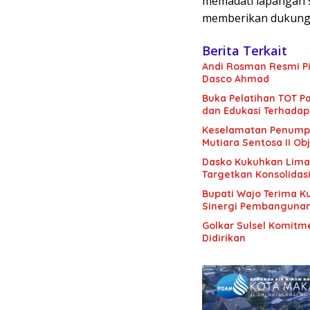
memadati lapangan 
memberikan dukunga
Berita Terkait
Andi Rosman Resmi Pi
Dasco Ahmad
Buka Pelatihan TOT Pa
dan Edukasi Terhadap
Keselamatan Penumpan
Mutiara Sentosa II Obj
Dasko Kukuhkan Lima B
Targetkan Konsolidas
Bupati Wajo Terima K
Sinergi Pembanguna
Golkar Sulsel Komitme
Didirikan