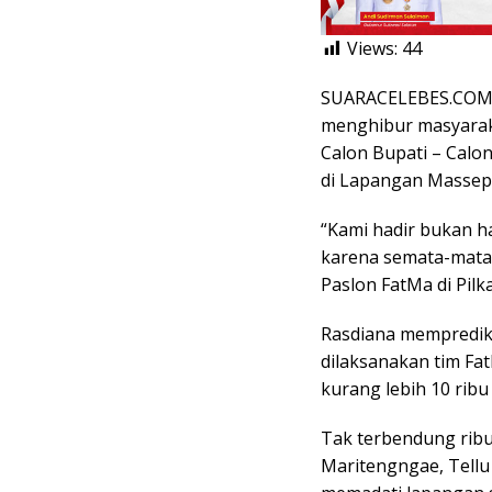
Views:
44
SUARACELEBES.COM, S
menghibur masyarak
Calon Bupati – Calon
di Lapangan Massepe
“Kami hadir bukan ha
karena semata-mat
Paslon FatMa di Pilk
Rasdiana mempredik
dilaksanakan tim Fa
kurang lebih 10 ribu
Tak terbendung ribu
Maritengngae, Tellu