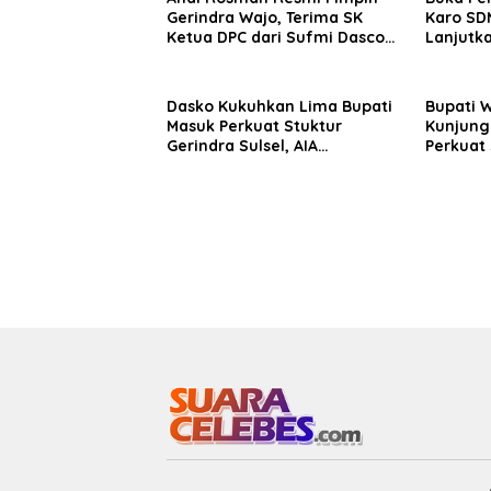
Gerindra Wajo, Terima SK
Karo SDM
Ketua DPC dari Sufmi Dasco
Lanjutka
Ahmad
Edukasi 
Seluruh
Dasko Kukuhkan Lima Bupati
Bupati 
Masuk Perkuat Stuktur
Kunjung
Gerindra Sulsel, AIA
Perkuat 
Targetkan Konsolidasi
Sinergi
hingga Tingkat TPS
Daerah