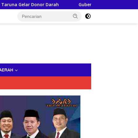
 Donor Darah
Gubernur Sulsel, Andi Sudirman Damping
AERAH