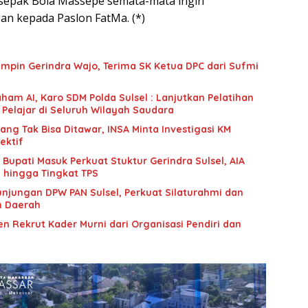
sepak Bola Massepe semata-mata ingin
n kepada Paslon FatMa. (*)
mpin Gerindra Wajo, Terima SK Ketua DPC dari Sufmi
ham AI, Karo SDM Polda Sulsel : Lanjutkan Pelatihan
 Pelajar di Seluruh Wilayah Saudara
g Tak Bisa Ditawar, INSA Minta Investigasi KM
ektif
upati Masuk Perkuat Stuktur Gerindra Sulsel, AIA
i hingga Tingkat TPS
unjungan DPW PAN Sulsel, Perkuat Silaturahmi dan
n Daerah
n Rekrut Kader Murni dari Organisasi Pendiri dan