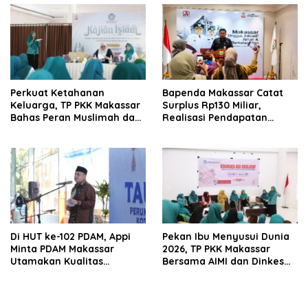
Perkuat Ketahanan
Bapenda Makassar Catat
Keluarga, TP PKK Makassar
Surplus Rp130 Miliar,
Bahas Peran Muslimah dan
Realisasi Pendapatan
Pendidikan Karakter
Tembus 49 Persen
Di HUT ke-102 PDAM, Appi
Pekan Ibu Menyusui Dunia
Minta PDAM Makassar
2026, TP PKK Makassar
Utamakan Kualitas
Bersama AIMI dan Dinkes
Layanan dan Jaga
Bekali 300 Peserta Edukasi
Likuiditas Perusahaan
ASI Eksklusif