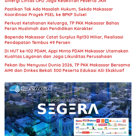
Sinergi Lintas OPD Jaga Keaktifan Peserta JKN
Pastikan Tak Ada Masalah Hukum, Sekda Makassar
Koordinasi Proyek PSEL ke BPKP Sulsel
Perkuat Ketahanan Keluarga, TP PKK Makassar Bahas
Peran Muslimah dan Pendidikan Karakter
Bapenda Makassar Catat Surplus Rp130 Miliar, Realisasi
Pendapatan Tembus 49 Persen
Di HUT ke-102 PDAM, Appi Minta PDAM Makassar Utamakan
Kualitas Layanan dan Jaga Likuiditas Perusahaan
Pekan Ibu Menyusui Dunia 2026, TP PKK Makassar Bersama
AIMI dan Dinkes Bekali 300 Peserta Edukasi ASI Eksklusif