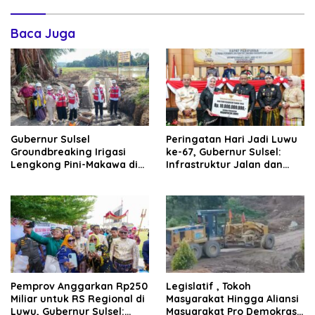
Baca Juga
Gubernur Sulsel
Peringatan Hari Jadi Luwu
Groundbreaking Irigasi
ke-67, Gubernur Sulsel:
Lengkong Pini-Makawa di
Infrastruktur Jalan dan
Luwu, Akhiri 7 Tahun Sawah
Irigasi di Luwu Terus Dipacu
Minim Pasokan Air
Lewat MYP
Pemprov Anggarkan Rp250
Legislatif , Tokoh
Miliar untuk RS Regional di
Masyarakat Hingga Aliansi
Luwu, Gubernur Sulsel:
Masyarakat Pro Demokrasi