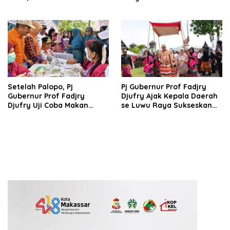
Pembangunan Fisik Dimulai
Dukung Percepatan
Tahun Ini
Investasi Di Luwu
Setelah Palopo, Pj
Pj Gubernur Prof Fadjry
Gubernur Prof Fadjry
Djufry Ajak Kepala Daerah
Djufry Uji Coba Makan
se Luwu Raya Sukseskan
Bergizi dan Pemeriksaan
Swasembada Pangan
Kesehatan Gratis di
Kabupaten Luwu