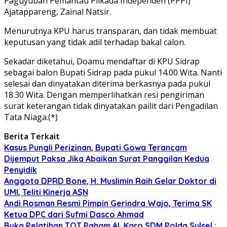
Paguyuban Pemantau Pilkada Independen (PPPI)
Ajatappareng, Zainal Natsir.
Menurutnya KPU harus transparan, dan tidak membuat
keputusan yang tidak adil terhadap bakal calon.
Sekadar diketahui, Doamu mendaftar di KPU Sidrap
sebagai balon Bupati Sidrap pada pukul 14.00 Wita. Nanti
selesai dan dinyatakan diterima berkasnya pada pukul
18.30 Wita. Dengan memperlihatkan resi pengiriman
surat keterangan tidak dinyatakan pailit dari Pengadilan
Tata Niaga.(*)
Berita Terkait
Kasus Pungli Perizinan, Bupati Gowa Terancam
Dijemput Paksa Jika Abaikan Surat Panggilan Kedua
Penyidik
Anggota DPRD Bone, H. Muslimin Raih Gelar Doktor di
UMI, Teliti Kinerja ASN
Andi Rosman Resmi Pimpin Gerindra Wajo, Terima SK
Ketua DPC dari Sufmi Dasco Ahmad
Buka Pelatihan TOT Paham AI, Karo SDM Polda Sulsel :