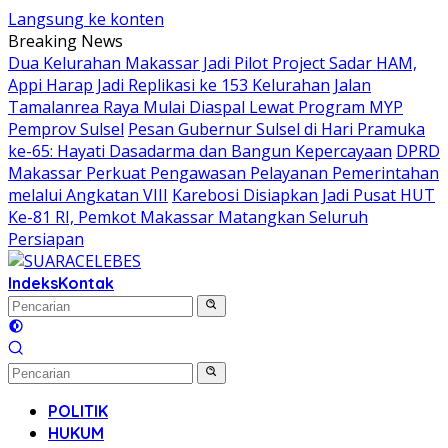
Langsung ke konten
Breaking News
Dua Kelurahan Makassar Jadi Pilot Project Sadar HAM,
Appi Harap Jadi Replikasi ke 153 Kelurahan
Jalan
Tamalanrea Raya Mulai Diaspal Lewat Program MYP
Pemprov Sulsel
Pesan Gubernur Sulsel di Hari Pramuka
ke-65: Hayati Dasadarma dan Bangun Kepercayaan
DPRD
Makassar Perkuat Pengawasan Pelayanan Pemerintahan
melalui Angkatan VIII
Karebosi Disiapkan Jadi Pusat HUT
Ke-81 RI, Pemkot Makassar Matangkan Seluruh
Persiapan
Indeks
Kontak
POLITIK
HUKUM