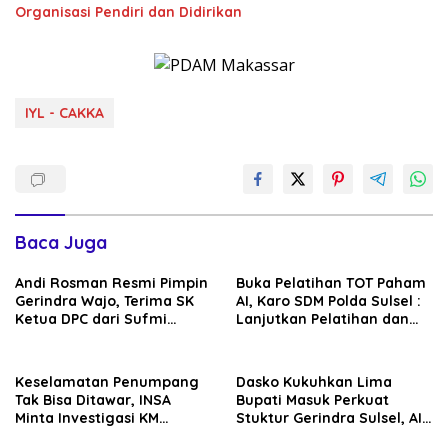
Organisasi Pendiri dan Didirikan
IYL - CAKKA
Baca Juga
Andi Rosman Resmi Pimpin
Buka Pelatihan TOT Paham
Gerindra Wajo, Terima SK
AI, Karo SDM Polda Sulsel :
Ketua DPC dari Sufmi
Lanjutkan Pelatihan dan
Dasco Ahmad
Edukasi Terhadap Pelajar di
Seluruh Wilayah Saudara
Keselamatan Penumpang
Dasko Kukuhkan Lima
Tak Bisa Ditawar, INSA
Bupati Masuk Perkuat
Minta Investigasi KM
Stuktur Gerindra Sulsel, AIA
Mutiara Sentosa II Objektif
Targetkan Konsolidasi