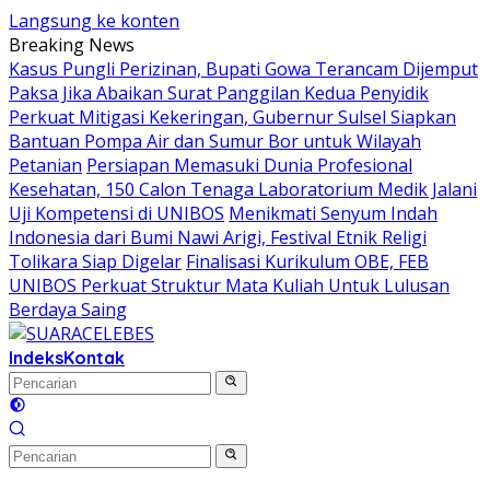
Langsung ke konten
Breaking News
Kasus Pungli Perizinan, Bupati Gowa Terancam Dijemput
Paksa Jika Abaikan Surat Panggilan Kedua Penyidik
Perkuat Mitigasi Kekeringan, Gubernur Sulsel Siapkan
Bantuan Pompa Air dan Sumur Bor untuk Wilayah
Petanian
Persiapan Memasuki Dunia Profesional
Kesehatan, 150 Calon Tenaga Laboratorium Medik Jalani
Uji Kompetensi di UNIBOS
Menikmati Senyum Indah
Indonesia dari Bumi Nawi Arigi, Festival Etnik Religi
Tolikara Siap Digelar
Finalisasi Kurikulum OBE, FEB
UNIBOS Perkuat Struktur Mata Kuliah Untuk Lulusan
Berdaya Saing
Indeks
Kontak