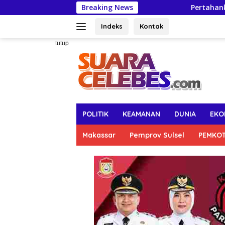
Langsung
Breaking News
Pertahankan Capaian UHC, Sek
ke
konten
Indeks
Kontak
tutup
POLITIK
KEAMANAN
DUNIA
EKO
Makassar
Pemprov Sulsel
PEMKO