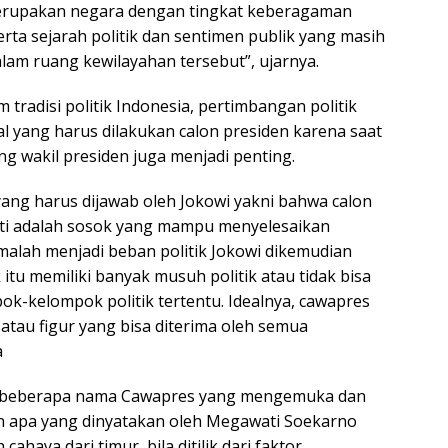
erupakan negara dengan tingkat keberagaman
rta sejarah politik dan sentimen publik yang masih
am ruang kewilayahan tersebut”, ujarnya.
m tradisi politik Indonesia, pertimbangan politik
hal yang harus dilakukan calon presiden karena saat
g wakil presiden juga menjadi penting.
yang harus dijawab oleh Jokowi yakni bahwa calon
i adalah sosok yang mampu menyelesaikan
alah menjadi beban politik Jokowi dikemudian
 itu memiliki banyak musuh politik atau tidak bisa
ok-kelompok politik tertentu. Idealnya, cawapres
atau figur yang bisa diterima oleh semua
a
ri beberapa nama Cawapres yang mengemuka dan
an apa yang dinyatakan oleh Megawati Soekarno
cahaya dari timur, bila ditilik dari faktor