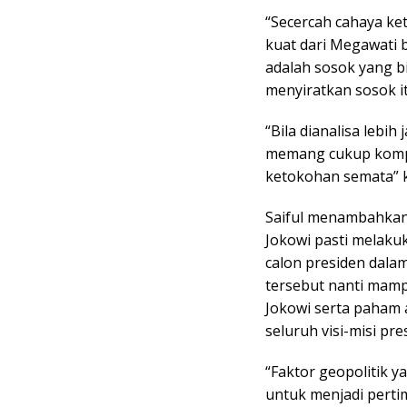
“Secercah cahaya ke
kuat dari Megawati 
adalah sosok yang bi
menyiratkan sosok it
“Bila dianalisa lebih
memang cukup kompre
ketokohan semata” ka
Saiful menambahkan,
Jokowi pasti melaku
calon presiden dala
tersebut nanti mamp
Jokowi serta paham 
seluruh visi-misi pre
“Faktor geopolitik 
untuk menjadi perti