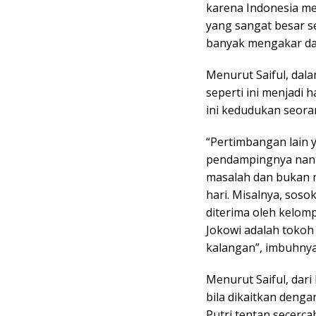
karena Indonesia m
yang sangat besar se
banyak mengakar dal
Menurut Saiful, dala
seperti ini menjadi 
ini kedudukan seoran
“Pertimbangan lain 
pendampingnya nant
masalah dan bukan m
hari. Misalnya, sosok
diterima oleh kelomp
Jokowi adalah tokoh 
kalangan”, imbuhny
Menurut Saiful, da
bila dikaitkan deng
Putri tentan secercah 