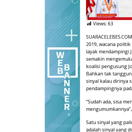
Views:
63
SUARACELEBES.COM, J
2019, wacana politik 
layak mendampingi J
semakin mengemuka.
koalisi pengusung J
Bahkan tak tanggun
sinyal kalau diriny
pendampingnya pada 
“Sudah ada, sisa me
mengumumkannya”, k
Satu sinyal yang pa
adalah sinyal yang 