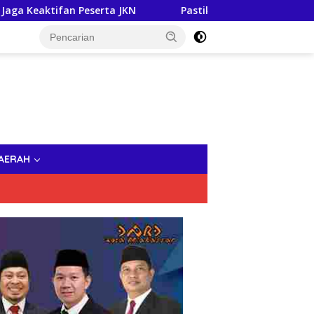
rta JKN
Pastikan Tak Ada Masalah Hukum, Sekda Makass
AERAH