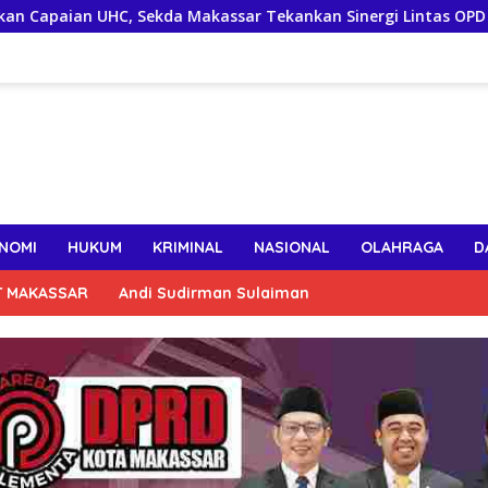
da Makassar Tekankan Sinergi Lintas OPD Jaga Keaktifan Pese
NOMI
HUKUM
KRIMINAL
NASIONAL
OLAHRAGA
D
T MAKASSAR
Andi Sudirman Sulaiman