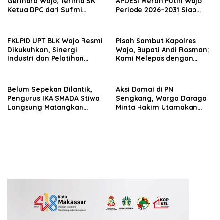
Gerindra Wajo, Terima SK
APDESI Merah Putih Wajo
Ketua DPC dari Sufmi
Periode 2026–2031 Siap
Dasco Ahmad
Kawal Kemajuan Desa dan
Perkuat Koperasi Merah
Putih
FKLPID UPT BLK Wajo Resmi
Pisah Sambut Kapolres
Dikukuhkan, Sinergi
Wajo, Bupati Andi Rosman:
Industri dan Pelatihan
Kami Melepas dengan
Vokasi Diperkuat Tekan
Bangga, Menyambut
Pengangguran
dengan Optimisme
Belum Sepekan Dilantik,
Aksi Damai di PN
Pengurus IKA SMADA Stiwa
Sengkang, Warga Daraga
Langsung Matangkan
Minta Hakim Utamakan
Program Kerja
Fakta dan Rasa Keadilan