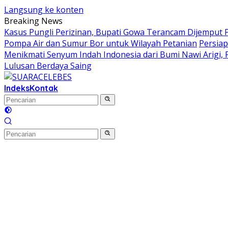
Langsung ke konten
Breaking News
Kasus Pungli Perizinan, Bupati Gowa Terancam Dijemput P
Pompa Air dan Sumur Bor untuk Wilayah Petanian
Persiap
Menikmati Senyum Indah Indonesia dari Bumi Nawi Arigi, Fes
Lulusan Berdaya Saing
Indeks
Kontak