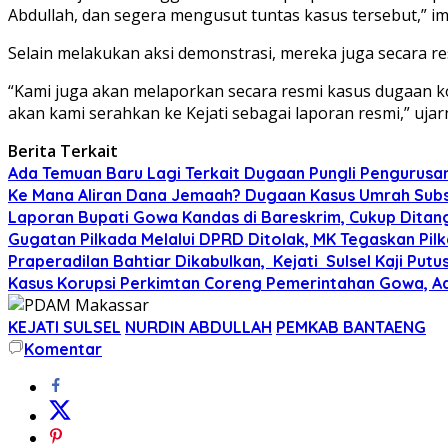
Abdullah, dan segera mengusut tuntas kasus tersebut,” i
Selain melakukan aksi demonstrasi, mereka juga secara re
“Kami juga akan melaporkan secara resmi kasus dugaan ko
akan kami serahkan ke Kejati sebagai laporan resmi,” ujar
Berita Terkait
Ada Temuan Baru Lagi Terkait Dugaan Pungli Pengurusan
Ke Mana Aliran Dana Jemaah? Dugaan Kasus Umrah Subs
Laporan Bupati Gowa Kandas di Bareskrim, Cukup Ditanga
Gugatan Pilkada Melalui DPRD Ditolak, MK Tegaskan Pilk
Praperadilan Bahtiar Dikabulkan, Kejati Sulsel Kaji Put
Kasus Korupsi Perkimtan Coreng Pemerintahan Gowa, Ad
KEJATI SULSEL
NURDIN ABDULLAH
PEMKAB BANTAENG
Komentar