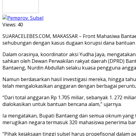
Views:
40
SUARACELEBES.COM, MAKASSAR – Front Mahasiwa Bantaeng B
sehubungan dengan kasus dugaan korupsi dana bantuan s
Dalam orasinya, koordinator aksi Yudha Jaya, mengatakan
sahkan oleh Dewan Perwakilan rakyat daerah (DPRD) Ban
Bantaeng, Nurdin Abdullah selaku kuasa pengguna angga
Namun berdasarkan hasil investigasi mereka, hingga tah
telah mengalokasikan anggaran dengan berbagai perunt
“Dari total anggaran Rp 1.705 miliar, sebanyak 1. 272 mil
dialokasikan untuk bantuan bencana alam,” ujarnya.
Ia mengatakan, Bupati Bantaeng dan semua oknum yang te
merugikan negara termasuk 320 mahasiswa penerima ban
“Pihak kejaksaan tinggi sulsel harus propefisonal dalam 