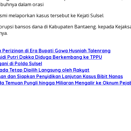
mbuhnya dalam orasi
smi melaporkan kasus tersebut ke Kejati Sulsel.
rupsi bansos dana di Kabupaten Bantaeng. kepada Kejaksaa
nya.
 Perizinan di Era Bupati Gowa Husniah Talenrang
idi Putri Dakka Diduga Berkembang ke TPPU
ni di Polda Sulsel
ada Tetap Dipilih Langsung oleh Rakyat
usan dan Siapkan Penyidikan Lanjutan Kasus Bibit Nanas
a Temuan Pungli hingga Miliaran Mengalir ke Oknum Peja