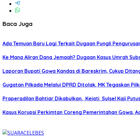
Baca Juga
Ada Temuan Baru Lagi Terkait Dugaan Pungli Pengurusan
Ke Mana Aliran Dana Jemaah? Dugaan Kasus Umrah Subs
Laporan Bupati Gowa Kandas di Bareskrim, Cukup Ditanga
Gugatan Pilkada Melalui DPRD Ditolak, MK Tegaskan Pilk
Praperadilan Bahtiar Dikabulkan, Kejati Sulsel Kaji Put
Kasus Korupsi Perkimtan Coreng Pemerintahan Gowa, Ad