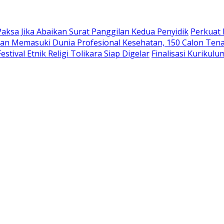
aksa Jika Abaikan Surat Panggilan Kedua Penyidik
Perkuat 
an Memasuki Dunia Profesional Kesehatan, 150 Calon Tena
tival Etnik Religi Tolikara Siap Digelar
Finalisasi Kurikul