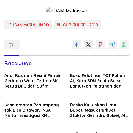
ICHSAN YASIN LIMPO
PILGUB SULSEL 2018
Baca Juga
Andi Rosman Resmi Pimpin
Buka Pelatihan TOT Paham
Gerindra Wajo, Terima SK
AI, Karo SDM Polda Sulsel :
Ketua DPC dari Sufmi
Lanjutkan Pelatihan dan
Dasco Ahmad
Edukasi Terhadap Pelajar di
Seluruh Wilayah Saudara
Keselamatan Penumpang
Dasko Kukuhkan Lima
Tak Bisa Ditawar, INSA
Bupati Masuk Perkuat
Minta Investigasi KM
Stuktur Gerindra Sulsel, AIA
Mutiara Sentosa II Objektif
Targetkan Konsolidasi
hingga Tingkat TPS