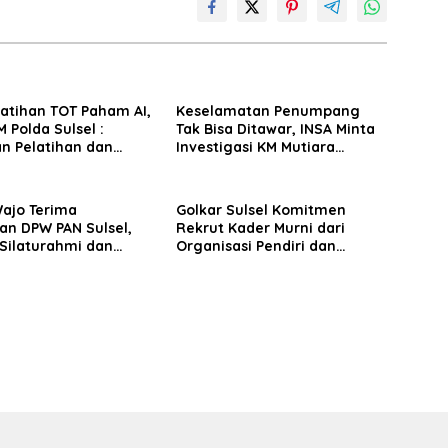
latihan TOT Paham AI,
Keselamatan Penumpang
 Polda Sulsel :
Tak Bisa Ditawar, INSA Minta
n Pelatihan dan
Investigasi KM Mutiara
Terhadap Pelajar di
Sentosa II Objektif
 Wilayah Saudara
Wajo Terima
Golkar Sulsel Komitmen
an DPW PAN Sulsel,
Rekrut Kader Murni dari
Silaturahmi dan
Organisasi Pendiri dan
 Pembangunan
Didirikan