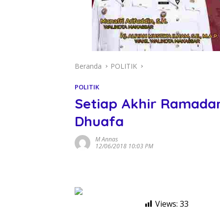
Beranda
POLITIK
POLITIK
Setiap Akhir Ramada
Dhuafa
M Annas
12/06/2018 10:03 PM
Views:
33