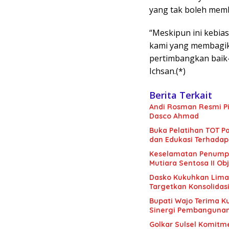
yang tak boleh mem
“Meskipun ini kebias
kami yang membagik
pertimbangkan baik-
Ichsan.(*)
Berita Terkait
Andi Rosman Resmi Pi
Dasco Ahmad
Buka Pelatihan TOT Pa
dan Edukasi Terhadap
Keselamatan Penumpan
Mutiara Sentosa II Obj
Dasko Kukuhkan Lima B
Targetkan Konsolidas
Bupati Wajo Terima K
Sinergi Pembanguna
Golkar Sulsel Komitme