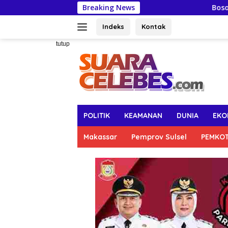
Langsung
Breaking News
Bosowa School 
ke
konten
Indeks
Kontak
tutup
POLITIK
KEAMANAN
DUNIA
EKO
Makassar
Pemprov Sulsel
PEMKO