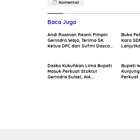
Komentar
Baca Juga
Andi Rosman Resmi Pimpin
Buka Pe
Gerindra Wajo, Terima SK
Karo SDM
Ketua DPC dari Sufmi Dasco
Lanjutka
Ahmad
Edukasi 
Seluruh
Dasko Kukuhkan Lima Bupati
Bupati 
Masuk Perkuat Stuktur
Kunjung
Gerindra Sulsel, AIA
Perkuat 
Targetkan Konsolidasi
Sinergi
hingga Tingkat TPS
Daerah