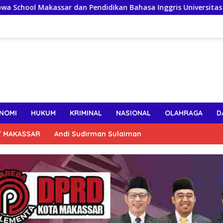
Makassar dan Pendidikan Bahasa Inggris Universitas Bosowa Jal
NOMI
HUKUM
KRIMINAL
NASIONAL
OLAHRAGA
D
T MAKASSAR
Andi Sudirman Sulaiman