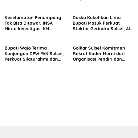
Dasco Ahmad
Edukasi Terhadap Pelajar di
Seluruh Wilayah Saudara
Keselamatan Penumpang
Dasko Kukuhkan Lima
Tak Bisa Ditawar, INSA
Bupati Masuk Perkuat
Minta Investigasi KM
Stuktur Gerindra Sulsel, AIA
Mutiara Sentosa II Objektif
Targetkan Konsolidasi
hingga Tingkat TPS
Bupati Wajo Terima
Golkar Sulsel Komitmen
Kunjungan DPW PAN Sulsel,
Rekrut Kader Murni dari
Perkuat Silaturahmi dan
Organisasi Pendiri dan
Sinergi Pembangunan
Didirikan
Daerah