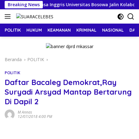
Langsung
endidikan Bahasa Inggris Universitas Bosowa Jalin Kolaborasi 
Breaking News
ke
konten
POLITIK
HUKUM
KEAMANAN
KRIMINAL
NASIONAL
DAE
Beranda
POLITIK
POLITIK
Daftar Bacaleg Demokrat,Ray
Suryadi Arsyad Mantap Bertarung
Di Dapil 2
M Annas
12/07/2018 4:00 PM