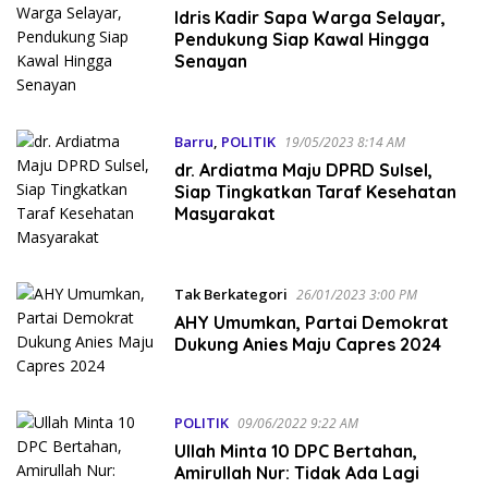
3:15 PM
Idris Kadir Sapa Warga Selayar,
Pendukung Siap Kawal Hingga
Senayan
Barru
,
POLITIK
19/05/2023 8:14 AM
dr. Ardiatma Maju DPRD Sulsel,
Siap Tingkatkan Taraf Kesehatan
Masyarakat
Tak Berkategori
26/01/2023 3:00 PM
AHY Umumkan, Partai Demokrat
Dukung Anies Maju Capres 2024
POLITIK
09/06/2022 9:22 AM
Ullah Minta 10 DPC Bertahan,
Amirullah Nur: Tidak Ada Lagi