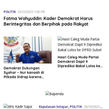
POLITIK
25/12/2025 1:06 PM
Fatma Wahyuddin: Kader Demokrat Harus
Berintegritas dan Berpihak pada Rakyat
Hasri Caleg Muda Partai
Demokrat Dapil 9
Diprediksi Bakal Lolos ke
Demokrat Dukungan
DPRD Sulsel
Syahar – Nur kanaah di
Pilkada Sidrap karena
Survey TOP OF MIND 54
Persen, Simulasi 2 Nama 89
Persen
Kepulauan Selayar
,
POLITIK
28/10/2023