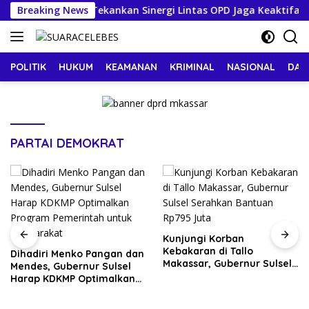
Langsung
ekda Makassar Tekankan Sinergi Lintas OPD Jaga Keaktifan Pe
Breaking News
ke
konten
POLITIK
HUKUM
KEAMANAN
KRIMINAL
NASIONAL
DAE
PARTAI DEMOKRAT
Kunjungi Korban
Kebakaran di Tallo
Dihadiri Menko Pangan dan
Makassar, Gubernur Sulsel
Mendes, Gubernur Sulsel
Serahkan Bantuan Rp795
Harap KDKMP Optimalkan
Juta
Program Pemerintah untuk
Masyarakat