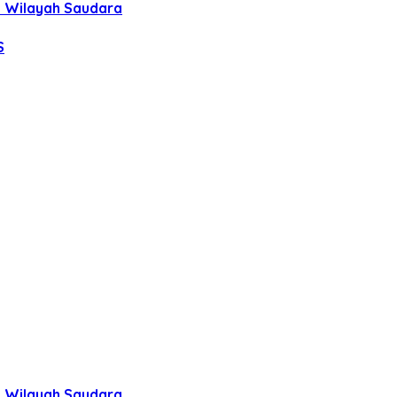
uh Wilayah Saudara
S
uh Wilayah Saudara