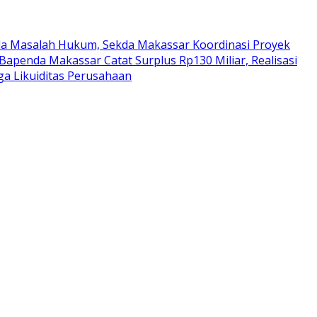
da Masalah Hukum, Sekda Makassar Koordinasi Proyek
Bapenda Makassar Catat Surplus Rp130 Miliar, Realisasi
a Likuiditas Perusahaan