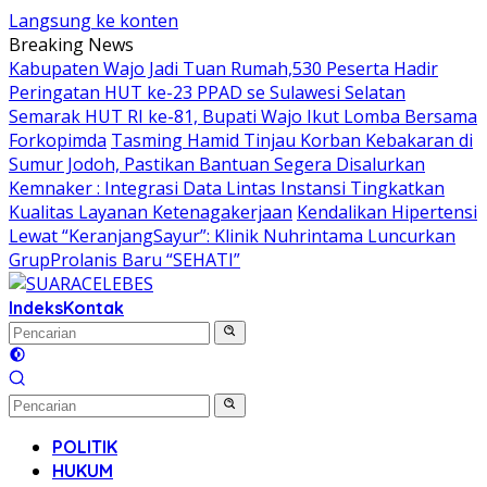
Langsung ke konten
Breaking News
Kabupaten Wajo Jadi Tuan Rumah,530 Peserta Hadir
Peringatan HUT ke-23 PPAD se Sulawesi Selatan
Semarak HUT RI ke-81, Bupati Wajo Ikut Lomba Bersama
Forkopimda
Tasming Hamid Tinjau Korban Kebakaran di
Sumur Jodoh, Pastikan Bantuan Segera Disalurkan
Kemnaker : Integrasi Data Lintas Instansi Tingkatkan
Kualitas Layanan Ketenagakerjaan
Kendalikan Hipertensi
Lewat “KeranjangSayur”: Klinik Nuhrintama Luncurkan
GrupProlanis Baru “SEHATI”
Indeks
Kontak
POLITIK
HUKUM