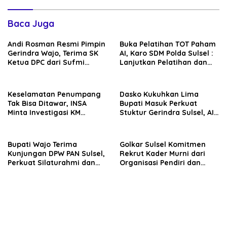
Baca Juga
Andi Rosman Resmi Pimpin
Buka Pelatihan TOT Paham
Gerindra Wajo, Terima SK
AI, Karo SDM Polda Sulsel :
Ketua DPC dari Sufmi
Lanjutkan Pelatihan dan
Dasco Ahmad
Edukasi Terhadap Pelajar di
Seluruh Wilayah Saudara
Keselamatan Penumpang
Dasko Kukuhkan Lima
Tak Bisa Ditawar, INSA
Bupati Masuk Perkuat
Minta Investigasi KM
Stuktur Gerindra Sulsel, AIA
Mutiara Sentosa II Objektif
Targetkan Konsolidasi
hingga Tingkat TPS
Bupati Wajo Terima
Golkar Sulsel Komitmen
Kunjungan DPW PAN Sulsel,
Rekrut Kader Murni dari
Perkuat Silaturahmi dan
Organisasi Pendiri dan
Sinergi Pembangunan
Didirikan
Daerah