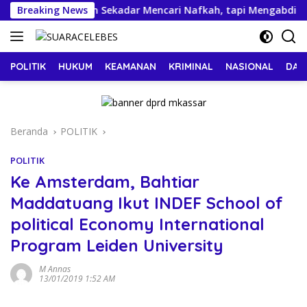
Langsung
 Tempat Ini Bukan Sekadar Mencari Nafkah, tapi Mengabdi
Breaking News
ke
konten
POLITIK
HUKUM
KEAMANAN
KRIMINAL
NASIONAL
DAE
Beranda
POLITIK
POLITIK
Ke Amsterdam, Bahtiar
Maddatuang Ikut INDEF School of
political Economy International
Program Leiden University
M Annas
13/01/2019 1:52 AM