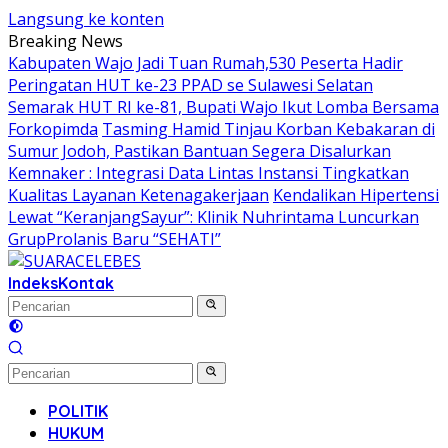
Langsung ke konten
Breaking News
Kabupaten Wajo Jadi Tuan Rumah,530 Peserta Hadir
Peringatan HUT ke-23 PPAD se Sulawesi Selatan
Semarak HUT RI ke-81, Bupati Wajo Ikut Lomba Bersama
Forkopimda
Tasming Hamid Tinjau Korban Kebakaran di
Sumur Jodoh, Pastikan Bantuan Segera Disalurkan
Kemnaker : Integrasi Data Lintas Instansi Tingkatkan
Kualitas Layanan Ketenagakerjaan
Kendalikan Hipertensi
Lewat “KeranjangSayur”: Klinik Nuhrintama Luncurkan
GrupProlanis Baru “SEHATI”
Indeks
Kontak
POLITIK
HUKUM