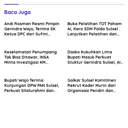
Baca Juga
Andi Rosman Resmi Pimpin
Buka Pelatihan TOT Paham
Gerindra Wajo, Terima SK
AI, Karo SDM Polda Sulsel :
Ketua DPC dari Sufmi
Lanjutkan Pelatihan dan
Dasco Ahmad
Edukasi Terhadap Pelajar di
Seluruh Wilayah Saudara
Keselamatan Penumpang
Dasko Kukuhkan Lima
Tak Bisa Ditawar, INSA
Bupati Masuk Perkuat
Minta Investigasi KM
Stuktur Gerindra Sulsel, AIA
Mutiara Sentosa II Objektif
Targetkan Konsolidasi
hingga Tingkat TPS
Bupati Wajo Terima
Golkar Sulsel Komitmen
Kunjungan DPW PAN Sulsel,
Rekrut Kader Murni dari
Perkuat Silaturahmi dan
Organisasi Pendiri dan
Sinergi Pembangunan
Didirikan
Daerah