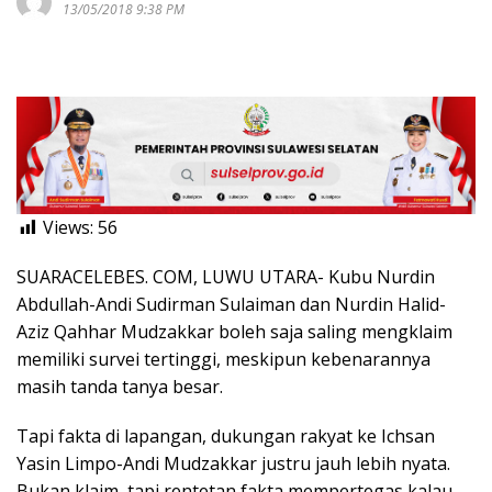
13/05/2018 9:38 PM
Views:
56
SUARACELEBES. COM, LUWU UTARA- Kubu Nurdin
Abdullah-Andi Sudirman Sulaiman dan Nurdin Halid-
Aziz Qahhar Mudzakkar boleh saja saling mengklaim
memiliki survei tertinggi, meskipun kebenarannya
masih tanda tanya besar.
Tapi fakta di lapangan, dukungan rakyat ke Ichsan
Yasin Limpo-Andi Mudzakkar justru jauh lebih nyata.
Bukan klaim, tapi rentetan fakta mempertegas kalau