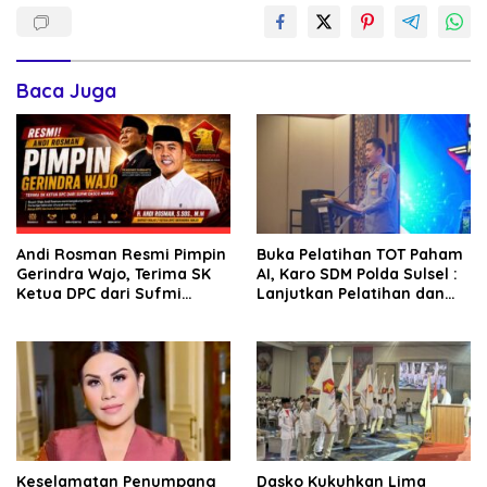
Baca Juga
Andi Rosman Resmi Pimpin
Buka Pelatihan TOT Paham
Gerindra Wajo, Terima SK
AI, Karo SDM Polda Sulsel :
Ketua DPC dari Sufmi
Lanjutkan Pelatihan dan
Dasco Ahmad
Edukasi Terhadap Pelajar di
Seluruh Wilayah Saudara
Keselamatan Penumpang
Dasko Kukuhkan Lima