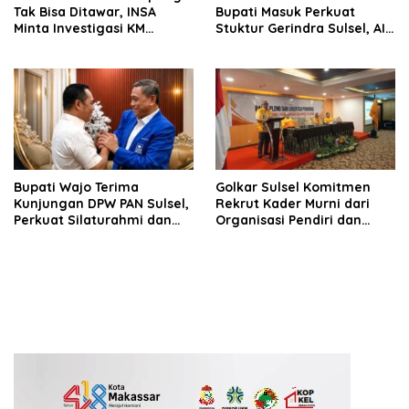
Tak Bisa Ditawar, INSA
Bupati Masuk Perkuat
Minta Investigasi KM
Stuktur Gerindra Sulsel, AIA
Mutiara Sentosa II Objektif
Targetkan Konsolidasi
hingga Tingkat TPS
Bupati Wajo Terima
Golkar Sulsel Komitmen
Kunjungan DPW PAN Sulsel,
Rekrut Kader Murni dari
Perkuat Silaturahmi dan
Organisasi Pendiri dan
Sinergi Pembangunan
Didirikan
Daerah