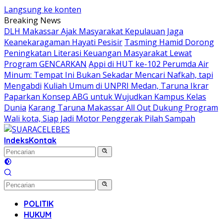
Langsung ke konten
Breaking News
DLH Makassar Ajak Masyarakat Kepulauan Jaga
Keanekaragaman Hayati Pesisir
Tasming Hamid Dorong
Peningkatan Literasi Keuangan Masyarakat Lewat
Program GENCARKAN
Appi di HUT ke-102 Perumda Air
Minum: Tempat Ini Bukan Sekadar Mencari Nafkah, tapi
Mengabdi
Kuliah Umum di UNPRI Medan, Taruna Ikrar
Paparkan Konsep ABG untuk Wujudkan Kampus Kelas
Dunia
Karang Taruna Makassar All Out Dukung Program
Wali kota, Siap Jadi Motor Penggerak Pilah Sampah
Indeks
Kontak
POLITIK
HUKUM