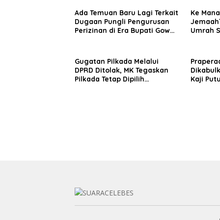
Ada Temuan Baru Lagi Terkait
Ke Mana
Dugaan Pungli Pengurusan
Jemaah?
Perizinan di Era Bupati Gowa
Umrah Su
Husniah Talenrang
Diduga 
Gugatan Pilkada Melalui
Praperad
DPRD Ditolak, MK Tegaskan
Dikabulk
Pilkada Tetap Dipilih
Kaji Put
Langsung oleh Rakyat
Penyidi
Bibit Na