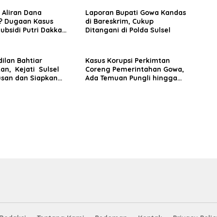
 Aliran Dana
Laporan Bupati Gowa Kandas
 Dugaan Kasus
di Bareskrim, Cukup
bsidi Putri Dakka
Ditangani di Polda Sulsel
Berkembang ke TPPU
ilan Bahtiar
Kasus Korupsi Perkimtan
an, Kejati Sulsel
Coreng Pemerintahan Gowa,
usan dan Siapkan
Ada Temuan Pungli hingga
kan Lanjutan Kasus
Miliaran Mengalir ke Oknum
nas
Pejabat