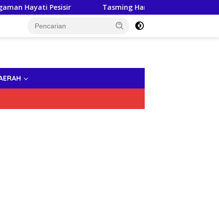
ati Pesisir
Tasming Hamid Dorong Peningkatan Lite
AERAH