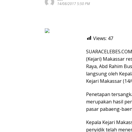
14/08/2017 5:50 PM
Views:
47
SUARACELEBES.COM, 
(Kejari) Makassar r
Raya, Abd Rahim Bus
langsung oleh Kepala
Kejari Makassar (14
Penetapan tersangka
merupakan hasil pe
pasar pabaeng-baen
Kepala Kejari Makas
penyidik telah men