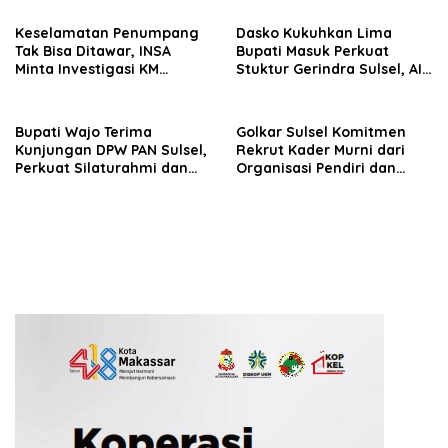
Seluruh Wilayah Saudara
Keselamatan Penumpang
Dasko Kukuhkan Lima
Tak Bisa Ditawar, INSA
Bupati Masuk Perkuat
Minta Investigasi KM
Stuktur Gerindra Sulsel, AIA
Mutiara Sentosa II Objektif
Targetkan Konsolidasi
hingga Tingkat TPS
Bupati Wajo Terima
Golkar Sulsel Komitmen
Kunjungan DPW PAN Sulsel,
Rekrut Kader Murni dari
Perkuat Silaturahmi dan
Organisasi Pendiri dan
Sinergi Pembangunan
Didirikan
Daerah