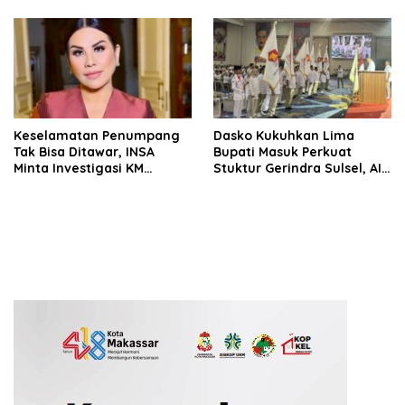
Seluruh Wilayah Saudara
Keselamatan Penumpang
Dasko Kukuhkan Lima
Tak Bisa Ditawar, INSA
Bupati Masuk Perkuat
Minta Investigasi KM
Stuktur Gerindra Sulsel, AIA
Mutiara Sentosa II Objektif
Targetkan Konsolidasi
hingga Tingkat TPS