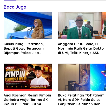
Baca Juga
Kasus Pungli Perizinan,
Anggota DPRD Bone, H.
Bupati Gowa Terancam
Muslimin Raih Gelar Doktor
Dijemput Paksa Jika
di UMI, Teliti Kinerja ASN
Abaikan Surat Panggilan
Kedua Penyidik
Andi Rosman Resmi Pimpin
Buka Pelatihan TOT Paham
Gerindra Wajo, Terima SK
AI, Karo SDM Polda Sulsel :
Ketua DPC dari Sufmi
Lanjutkan Pelatihan dan
Dasco Ahmad
Edukasi Terhadap Pelajar di