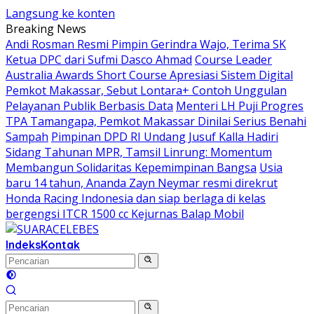
Langsung ke konten
Breaking News
Andi Rosman Resmi Pimpin Gerindra Wajo, Terima SK
Ketua DPC dari Sufmi Dasco Ahmad
Course Leader
Australia Awards Short Course Apresiasi Sistem Digital
Pemkot Makassar, Sebut Lontara+ Contoh Unggulan
Pelayanan Publik Berbasis Data
Menteri LH Puji Progres
TPA Tamangapa, Pemkot Makassar Dinilai Serius Benahi
Sampah
Pimpinan DPD RI Undang Jusuf Kalla Hadiri
Sidang Tahunan MPR, Tamsil Linrung: Momentum
Membangun Solidaritas Kepemimpinan Bangsa
Usia
baru 14 tahun, Ananda Zayn Neymar resmi direkrut
Honda Racing Indonesia dan siap berlaga di kelas
bergengsi ITCR 1500 cc Kejurnas Balap Mobil
Indeks
Kontak