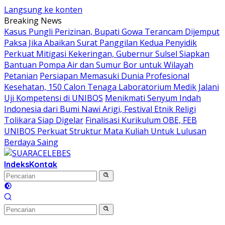
Langsung ke konten
Breaking News
Kasus Pungli Perizinan, Bupati Gowa Terancam Dijemput
Paksa Jika Abaikan Surat Panggilan Kedua Penyidik
Perkuat Mitigasi Kekeringan, Gubernur Sulsel Siapkan
Bantuan Pompa Air dan Sumur Bor untuk Wilayah
Petanian
Persiapan Memasuki Dunia Profesional
Kesehatan, 150 Calon Tenaga Laboratorium Medik Jalani
Uji Kompetensi di UNIBOS
Menikmati Senyum Indah
Indonesia dari Bumi Nawi Arigi, Festival Etnik Religi
Tolikara Siap Digelar
Finalisasi Kurikulum OBE, FEB
UNIBOS Perkuat Struktur Mata Kuliah Untuk Lulusan
Berdaya Saing
Indeks
Kontak