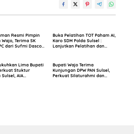
sman Resmi Pimpin
Buka Pelatihan TOT Paham AI,
 Wajo, Terima SK
Karo SDM Polda Sulsel :
PC dari Sufmi Dasco
Lanjutkan Pelatihan dan
Edukasi Terhadap Pelajar di
Seluruh Wilayah Saudara
ukuhkan Lima Bupati
Bupati Wajo Terima
erkuat Stuktur
Kunjungan DPW PAN Sulsel,
 Sulsel, AIA
Perkuat Silaturahmi dan
n Konsolidasi
Sinergi Pembangunan
Tingkat TPS
Daerah