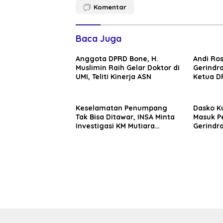
Komentar
Baca Juga
Anggota DPRD Bone, H.
Andi Ro
Muslimin Raih Gelar Doktor di
Gerindra
UMI, Teliti Kinerja ASN
Ketua D
Ahmad
Keselamatan Penumpang
Dasko K
Tak Bisa Ditawar, INSA Minta
Masuk P
Investigasi KM Mutiara
Gerindra
Sentosa II Objektif
Targetka
hingga 