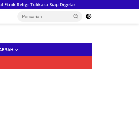
igi Tolikara Siap Digelar
Finalisasi Kurikulum OBE, FE
AERAH