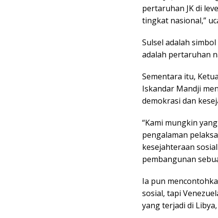
pertaruhan JK di leve
tingkat nasional,” u
Sulsel adalah simbol
adalah pertaruhan na
Sementara itu, Ket
Iskandar Mandji men
demokrasi dan keseja
“Kami mungkin yang s
pengalaman pelaksa
kesejahteraan sosial
pembangunan sebuah 
Ia pun mencontohkan
sosial, tapi Venezuel
yang terjadi di Libya