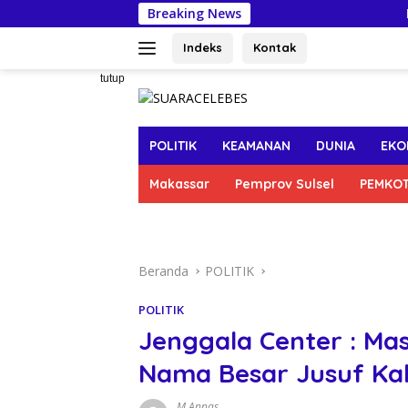
Langsung
Breaking News
Menikmati 
ke
konten
Indeks
Kontak
tutup
POLITIK
KEAMANAN
DUNIA
EKO
Makassar
Pemprov Sulsel
PEMKO
Beranda
POLITIK
POLITIK
Jenggala Center : Ma
Nama Besar Jusuf Ka
M Annas