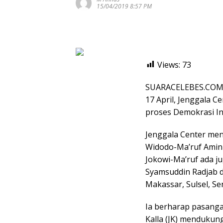
15/04/2019 8:57 PM
Views:
73
SUARACELEBES.COM, 
17 April, Jenggala 
proses Demokrasi In
Jenggala Center meng
Widodo-Ma’ruf Amin
Jokowi-Ma’ruf ada ju
Syamsuddin Radjab d
Makassar, Sulsel, Se
Ia berharap pasanga
Kalla (JK) mendukun