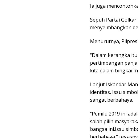
Ia juga mencontohka
Sepuh Partai Golkar
menyeimbangkan dem
Menurutnya, Pilpre
“Dalam kerangka itul
pertimbangan panja
kita dalam bingkai I
Lanjut Iskandar Man
identitas. Issu simb
sangat berbahaya.
“Pemilu 2019 ini ad
salah pilih masyara
bangsa ini.Issu sim
berbahaya,” tegasnya