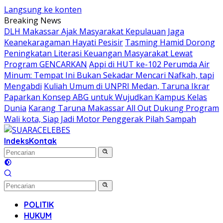
Langsung ke konten
Breaking News
DLH Makassar Ajak Masyarakat Kepulauan Jaga
Keanekaragaman Hayati Pesisir
Tasming Hamid Dorong
Peningkatan Literasi Keuangan Masyarakat Lewat
Program GENCARKAN
Appi di HUT ke-102 Perumda Air
Minum: Tempat Ini Bukan Sekadar Mencari Nafkah, tapi
Mengabdi
Kuliah Umum di UNPRI Medan, Taruna Ikrar
Paparkan Konsep ABG untuk Wujudkan Kampus Kelas
Dunia
Karang Taruna Makassar All Out Dukung Program
Wali kota, Siap Jadi Motor Penggerak Pilah Sampah
Indeks
Kontak
POLITIK
HUKUM