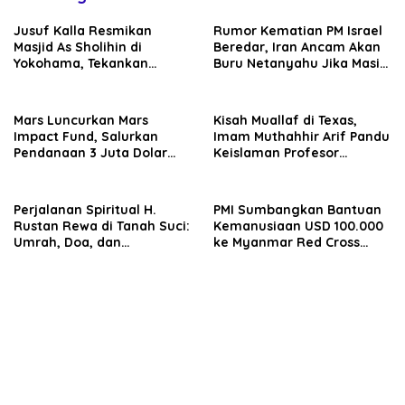
Jusuf Kalla Resmikan
Rumor Kematian PM Israel
Masjid As Sholihin di
Beredar, Iran Ancam Akan
Yokohama, Tekankan
Buru Netanyahu Jika Masih
Pentingnya Akhlak dan
Hidup
Persatuan Umat
Mars Luncurkan Mars
Kisah Muallaf di Texas,
Impact Fund, Salurkan
Imam Muthahhir Arif Pandu
Pendanaan 3 Juta Dolar
Keislaman Profesor
untuk Save the Children di
Amerika di Masjid Istiqlal
Indonesia
Houston
Perjalanan Spiritual H.
PMI Sumbangkan Bantuan
Rustan Rewa di Tanah Suci:
Kemanusiaan USD 100.000
Umrah, Doa, dan
ke Myanmar Red Cross
Pertemuan dengan
Society Melalui KBRI
Saudara Seiman dari
Yangon
Palestina