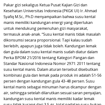
Pakar gizi sekaligus Ketua Pusat Kajian Gizi dan
Kesehatan Universitas Indonesia (PKGK UI) Ir. Ahmad
Syafiq M.Sc., Ph.D menyampaikan bahwa susu kental
manis memiliki kandungan energi yang diperlukan
untuk mendukung pemenuhan gizi masyarakat,
termasuk anak-anak. “Susu kental manis tidak masalah
dikonsumsi secara proporsional. Tapi kalau sudah
berlebih, apapun juga tidak boleh. Kandungan lemak
dan gula dalam susu kental manis sudah diatur dalam
Perka BPOM 21/2016 tentang Kategori Pangan dan
Standar Nasional Indonesia Nomor 2971: 2011 tentang
susu kental manis. Dalam aturan tersebut disebutkan
kombinasi gula dan lemak pada produk ini adalah 51-56
persen dengan kandungan gula 43-48 persen. Susu
kental manis sebagai minuman harus dicampur dengan
air, sehingga setelah dilarutkan sesuai saran penyajian,
kandungan susu kental manis memiliki kadar lemak
susu tidak kurang dari 3,5 gr, total padatan susu bukan