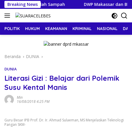
Langsung
nggerak Pilah Sampah
Breaking News
DWP Makassar dan Bhayangkari B
ke
konten
POLITIK
HUKUM
KEAMANAN
KRIMINAL
NASIONAL
DAE
Beranda
DUNIA
DUNIA
Literasi Gizi : Belajar dari Polemik
Susu Kental Manis
Min
16/08/2018 4:25 PM
Guru Besar IPB Prof. Dr. Ir. Ahmad Sulaeman, MS Menjelaskan Teknologi
Pangan SKM-