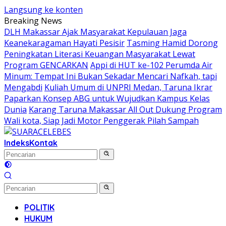
Langsung ke konten
Breaking News
DLH Makassar Ajak Masyarakat Kepulauan Jaga
Keanekaragaman Hayati Pesisir
Tasming Hamid Dorong
Peningkatan Literasi Keuangan Masyarakat Lewat
Program GENCARKAN
Appi di HUT ke-102 Perumda Air
Minum: Tempat Ini Bukan Sekadar Mencari Nafkah, tapi
Mengabdi
Kuliah Umum di UNPRI Medan, Taruna Ikrar
Paparkan Konsep ABG untuk Wujudkan Kampus Kelas
Dunia
Karang Taruna Makassar All Out Dukung Program
Wali kota, Siap Jadi Motor Penggerak Pilah Sampah
Indeks
Kontak
POLITIK
HUKUM