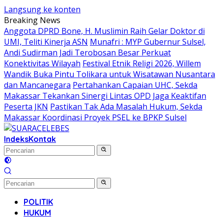
Langsung ke konten
Breaking News
Anggota DPRD Bone, H. Muslimin Raih Gelar Doktor di
UMI, Teliti Kinerja ASN
Munafri : MYP Gubernur Sulsel,
Andi Sudirman Jadi Terobosan Besar Perkuat
Konektivitas Wilayah
Festival Etnik Religi 2026, Willem
Wandik Buka Pintu Tolikara untuk Wisatawan Nusantara
dan Mancanegara
Pertahankan Capaian UHC, Sekda
Makassar Tekankan Sinergi Lintas OPD Jaga Keaktifan
Peserta JKN
Pastikan Tak Ada Masalah Hukum, Sekda
Makassar Koordinasi Proyek PSEL ke BPKP Sulsel
Indeks
Kontak
POLITIK
HUKUM