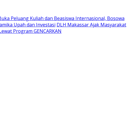
Buka Peluang Kuliah dan Beasiswa Internasional, Bosowa
namika Upah dan Investasi
DLH Makassar Ajak Masyarakat
t Lewat Program GENCARKAN