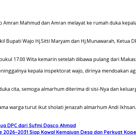
 Amran Mahmud dan Amran melayat ke rumah duka kepala i
Wakil Bupati Wajo Hj.Sitti Maryam dan Hj.Munawarah, Ketua
pukul 17.00 Wita kemarin sete‎lah dibawa pulang dari Makas
nggalnya kepala inspektorat wajo, dirinya mendoakan aga
duka cita, semoga almarhum diterima di sisi-Nya dan kelu
ma warga turut ikut sholati jenazah almarhum Andi Ikhsan.
tua DPC dari Sufmi Dasco Ahmad
e 2026–2031 Siap Kawal Kemajuan Desa dan Perkuat Kope