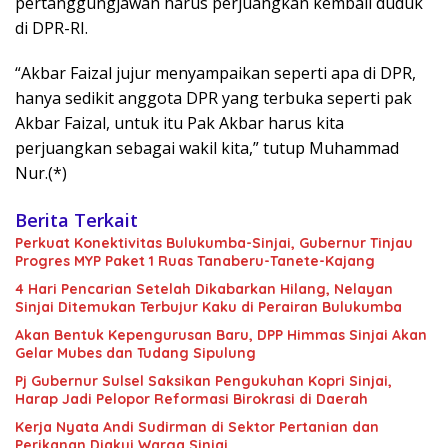
pertanggungjawan harus perjuangkan kembali duduk
di DPR-RI.
“Akbar Faizal jujur menyampaikan seperti apa di DPR,
hanya sedikit anggota DPR yang terbuka seperti pak
Akbar Faizal, untuk itu Pak Akbar harus kita
perjuangkan sebagai wakil kita,” tutup Muhammad
Nur.(*)
Berita Terkait
Perkuat Konektivitas Bulukumba-Sinjai, Gubernur Tinjau
Progres MYP Paket 1 Ruas Tanaberu-Tanete-Kajang
4 Hari Pencarian Setelah Dikabarkan Hilang, Nelayan
Sinjai Ditemukan Terbujur Kaku di Perairan Bulukumba
Akan Bentuk Kepengurusan Baru, DPP Himmas Sinjai Akan
Gelar Mubes dan Tudang Sipulung
Pj Gubernur Sulsel Saksikan Pengukuhan Kopri Sinjai,
Harap Jadi Pelopor Reformasi Birokrasi di Daerah
Kerja Nyata Andi Sudirman di Sektor Pertanian dan
Perikanan Diakui Warga Sinjai