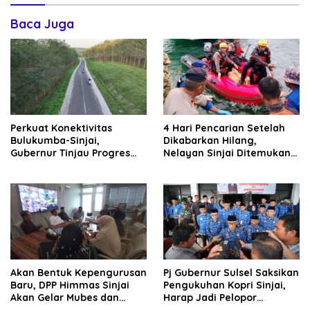
Baca Juga
Perkuat Konektivitas
4 Hari Pencarian Setelah
Bulukumba-Sinjai,
Dikabarkan Hilang,
Gubernur Tinjau Progres
Nelayan Sinjai Ditemukan
MYP Paket 1 Ruas Tanaberu-
Terbujur Kaku di Perairan
Tanete-Kajang
Bulukumba
Akan Bentuk Kepengurusan
Pj Gubernur Sulsel Saksikan
Baru, DPP Himmas Sinjai
Pengukuhan Kopri Sinjai,
Akan Gelar Mubes dan
Harap Jadi Pelopor