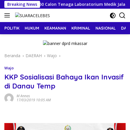
Langsung
l Kesehatan, 150 Calon Tenaga Laboratorium Medik Jalani Uji 
Breaking News
ke
konten
POLITIK
HUKUM
KEAMANAN
KRIMINAL
NASIONAL
DAE
Beranda
DAERAH
Wajo
Wajo
KKP Sosialisasi Bahaya Ikan Invasif
di Danau Temp
M Annas
17/03/2019 10:05 AM