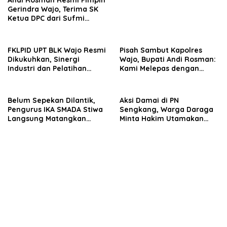
Gerindra Wajo, Terima SK
Ketua DPC dari Sufmi
Dasco Ahmad
FKLPID UPT BLK Wajo Resmi
Pisah Sambut Kapolres
Dikukuhkan, Sinergi
Wajo, Bupati Andi Rosman:
Industri dan Pelatihan
Kami Melepas dengan
Vokasi Diperkuat Tekan
Bangga, Menyambut
Pengangguran
dengan Optimisme
Belum Sepekan Dilantik,
Aksi Damai di PN
Pengurus IKA SMADA Stiwa
Sengkang, Warga Daraga
Langsung Matangkan
Minta Hakim Utamakan
Program Kerja
Fakta dan Rasa Keadilan