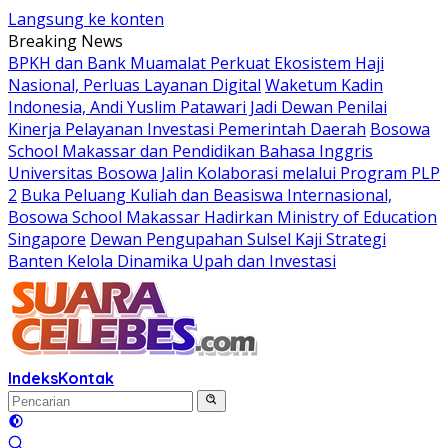
Langsung ke konten
Breaking News
BPKH dan Bank Muamalat Perkuat Ekosistem Haji
Nasional, Perluas Layanan Digital
Waketum Kadin
Indonesia, Andi Yuslim Patawari Jadi Dewan Penilai
Kinerja Pelayanan Investasi Pemerintah Daerah
Bosowa
School Makassar dan Pendidikan Bahasa Inggris
Universitas Bosowa Jalin Kolaborasi melalui Program PLP
2
Buka Peluang Kuliah dan Beasiswa Internasional,
Bosowa School Makassar Hadirkan Ministry of Education
Singapore
Dewan Pengupahan Sulsel Kaji Strategi
Banten Kelola Dinamika Upah dan Investasi
Indeks
Kontak