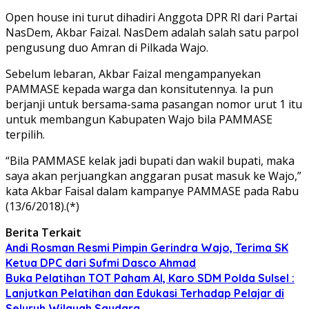
Open house ini turut dihadiri Anggota DPR RI dari Partai
NasDem, Akbar Faizal. NasDem adalah salah satu parpol
pengusung duo Amran di Pilkada Wajo.
Sebelum lebaran, Akbar Faizal mengampanyekan
PAMMASE kepada warga dan konsitutennya. Ia pun
berjanji untuk bersama-sama pasangan nomor urut 1 itu
untuk membangun Kabupaten Wajo bila PAMMASE
terpilih.
“Bila PAMMASE kelak jadi bupati dan wakil bupati, maka
saya akan perjuangkan anggaran pusat masuk ke Wajo,”
kata Akbar Faisal dalam kampanye PAMMASE pada Rabu
(13/6/2018).(*)
Berita Terkait
Andi Rosman Resmi Pimpin Gerindra Wajo, Terima SK
Ketua DPC dari Sufmi Dasco Ahmad
Buka Pelatihan TOT Paham AI, Karo SDM Polda Sulsel :
Lanjutkan Pelatihan dan Edukasi Terhadap Pelajar di
Seluruh Wilayah Saudara