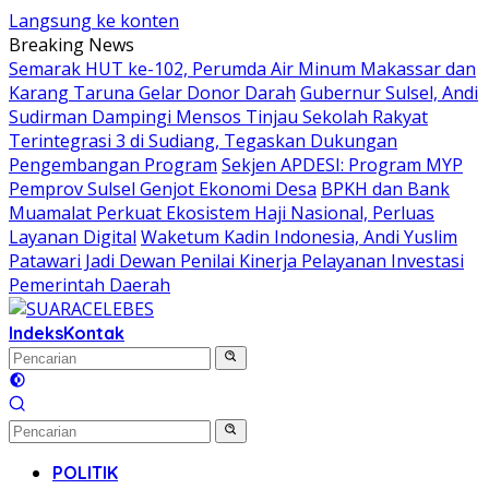
Langsung ke konten
Breaking News
Semarak HUT ke-102, Perumda Air Minum Makassar dan
Karang Taruna Gelar Donor Darah
Gubernur Sulsel, Andi
Sudirman Dampingi Mensos Tinjau Sekolah Rakyat
Terintegrasi 3 di Sudiang, Tegaskan Dukungan
Pengembangan Program
Sekjen APDESI: Program MYP
Pemprov Sulsel Genjot Ekonomi Desa
BPKH dan Bank
Muamalat Perkuat Ekosistem Haji Nasional, Perluas
Layanan Digital
Waketum Kadin Indonesia, Andi Yuslim
Patawari Jadi Dewan Penilai Kinerja Pelayanan Investasi
Pemerintah Daerah
Indeks
Kontak
POLITIK