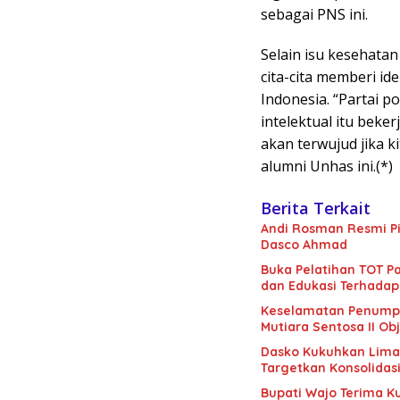
sebagai PNS ini.
Selain isu kesehatan 
cita-cita memberi id
Indonesia. “Partai po
intelektual itu beke
akan terwujud jika k
alumni Unhas ini.(*)
Berita Terkait
Andi Rosman Resmi Pi
Dasco Ahmad
Buka Pelatihan TOT Pa
dan Edukasi Terhadap
Keselamatan Penumpan
Mutiara Sentosa II Obj
Dasko Kukuhkan Lima B
Targetkan Konsolidas
Bupati Wajo Terima K