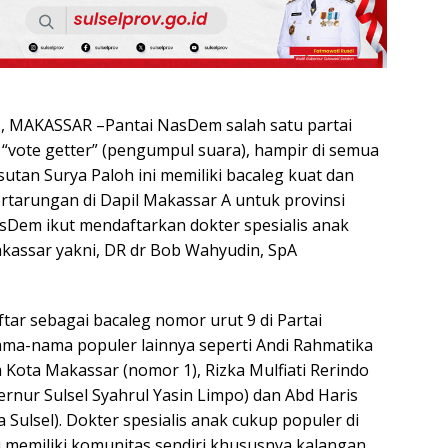
MAKASSAR –Pantai NasDem salah satu partai
 “vote getter” (pengumpul suara), hampir di semua
sutan Surya Paloh ini memiliki bacaleg kuat dan
ertarungan di Dapil Makassar A untuk provinsi
asDem ikut mendaftarkan dokter spesialis anak
akassar yakni, DR dr Bob Wahyudin, SpA
tar sebagai bacaleg nomor urut 9 di Partai
a-nama populer lainnya seperti Andi Rahmatika
Kota Makassar (nomor 1), Rizka Mulfiati Rerindo
nur Sulsel Syahrul Yasin Limpo) dan Abd Haris
 Sulsel). Dokter spesialis anak cukup populer di
i memiliki komunitas sendiri khususnya kalangan