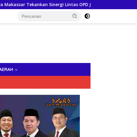
ankan Sinergi Lintas OPD Jaga Keaktifan Peserta JKN
AERAH