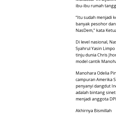
ibu-ibu rumah tangg
“Itu sudah menjadi k
banyak pesohor dan 
NasDem,” kata Ketu
Di level nasional, 
Syahrul Yasin Limpo d
tinju dunia Chris Jh
model cantik Manohar
Manohara Odelia Pin
campuran Amerika Se
penyanyi dangdut In
adalah bintang sine
menjadi anggota DPR
Akhirnya Bismillah