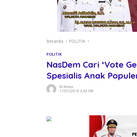
Beranda
POLITIK
POLITIK
NasDem Cari ‘Vote Ge
Spesialis Anak Popule
M Annas
17/07/2018 3:48 PM