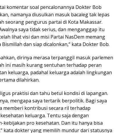
ntai komentar soal pencalonannya Dokter Bob
an, namanya diusulkan masuk bacaleg tak lepas
ah seorang pengurus partai di Kota Makassar.
a. Awalnya saya tidak serius, dan menganggap itu
etelah lihat visi dan misi Partai NasDem memang
 Bismillah dan siap dicalonkan,” kata Dokter Bob.
hkan, dirinya merasa terpanggil masuk parlemen
ah ini masih kurang sentuhan terhadap peran
an keluarga, padahal keluarga adalah lingkungan
ertama dilahirkan.
ligus praktisi dan tahu betul kondisi di lapangan.
nya, mengapa saya tertarik berpolitik. Bagi saya
isa memberi kontribusi secara ril terhadap
 kesehatan keluarga. Tentu saja dengan
n-kebijakan pro kesehatan. Dan itu hanya bisa
,” kata dokter yang memilih mundur dari statusnya