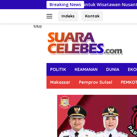
Langsung
Wandik Buka Pintu Tolikara untuk Wisatawan Nusantara dan Man
Breaking News
ke
konten
Indeks
Kontak
tutup
POLITIK
KEAMANAN
DUNIA
EKO
Makassar
Pemprov Sulsel
PEMKO