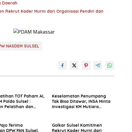
n Daerah
n Rekrut Kader Murni dari Organisasi Pendiri dan
PW NASDEM SULSEL
latihan TOT Paham AI,
Keselamatan Penumpang
 Polda Sulsel :
Tak Bisa Ditawar, INSA Minta
n Pelatihan dan
Investigasi KM Mutiara
Terhadap Pelajar di
Sentosa II Objektif
 Wilayah Saudara
Wajo Terima
Golkar Sulsel Komitmen
an DPW PAN Sulsel,
Rekrut Kader Murni dari