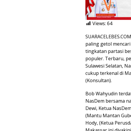
Views:
64
SUARACELEBES.COM, 
paling getol mencari
tingkatan partasi be
populer. Terbaru, p
Sulawesi Selatan, N
cukup terkenal di M
(Konsultan).
Bob Wahyudin terdaf
NasDem bersama nam
Dewi, Ketua NasDem 
(Mantu Mantan Guber
Hody, (Ketua Perusda
Makassar ini diyakin