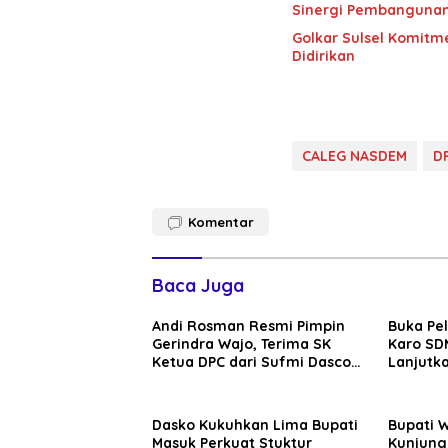
Sinergi Pembanguna
Golkar Sulsel Komitme
Didirikan
CALEG NASDEM
D
Komentar
Baca Juga
Andi Rosman Resmi Pimpin
Buka Pe
Gerindra Wajo, Terima SK
Karo SDM
Ketua DPC dari Sufmi Dasco
Lanjutka
Ahmad
Edukasi 
Seluruh
Dasko Kukuhkan Lima Bupati
Bupati 
Masuk Perkuat Stuktur
Kunjung