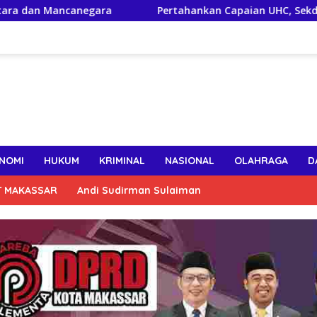
canegara
Pertahankan Capaian UHC, Sekda Makassar Tek
NOMI
HUKUM
KRIMINAL
NASIONAL
OLAHRAGA
D
T MAKASSAR
Andi Sudirman Sulaiman