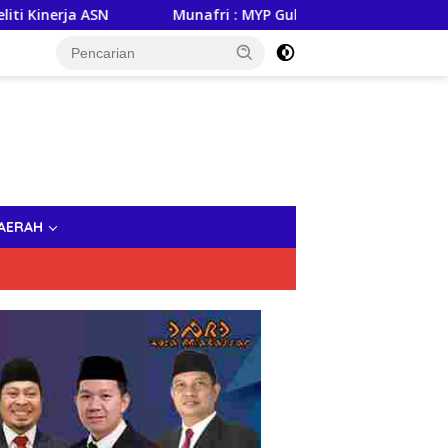
SN
Munafri : MYP Gubernur Sulsel, Andi Sudirman Jadi 
AERAH