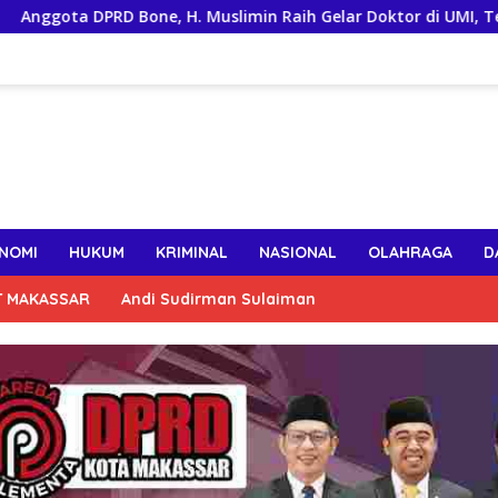
RD Bone, H. Muslimin Raih Gelar Doktor di UMI, Teliti Kinerja A
NOMI
HUKUM
KRIMINAL
NASIONAL
OLAHRAGA
D
T MAKASSAR
Andi Sudirman Sulaiman