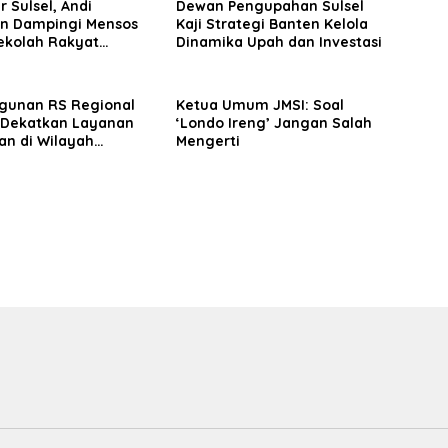
 Sulsel, Andi
Dewan Pengupahan Sulsel
n Dampingi Mensos
Kaji Strategi Banten Kelola
Sekolah Rakyat
Dinamika Upah dan Investasi
rasi 3 di Sudiang,
n Dukungan
bangan Program
unan RS Regional
Ketua Umum JMSI: Soal
 Dekatkan Layanan
‘Londo Ireng’ Jangan Salah
an di Wilayah
Mengerti
ngan