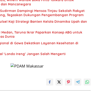
2026, Willem Wandik Buka Pintu Tolikara untuk
a dan Mancanegara
i Sudirman Dampingi Mensos Tinjau Sekolah Rakyat
udiang, Tegaskan Dukungan Pengembangan Program
sel Kaji Strategi Banten Kelola Dinamika Upah dan
 Medan, Taruna Ikrar Paparkan Konsep ABG untuk
as Dunia
onal di Gowa Dekatkan Layanan Kesehatan di
l ‘Londo Ireng’ Jangan Salah Mengerti