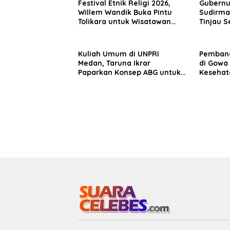
Festival Etnik Religi 2026,
Gubernur
Willem Wandik Buka Pintu
Sudirma
Tolikara untuk Wisatawan
Tinjau 
Nusantara dan Mancanegara
Terinteg
Tegaska
Pengem
Kuliah Umum di UNPRI
Pembang
Medan, Taruna Ikrar
di Gowa
Paparkan Konsep ABG untuk
Kesehat
Wujudkan Kampus Kelas
Pegunu
Dunia