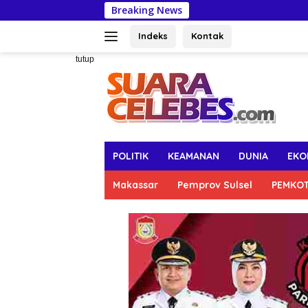
Langsung
Breaking News
Anggota DP
ke
konten
Indeks
Kontak
tutup
POLITIK
KEAMANAN
DUNIA
EKO
Makassar
Pemprov Sulsel
PEMKO