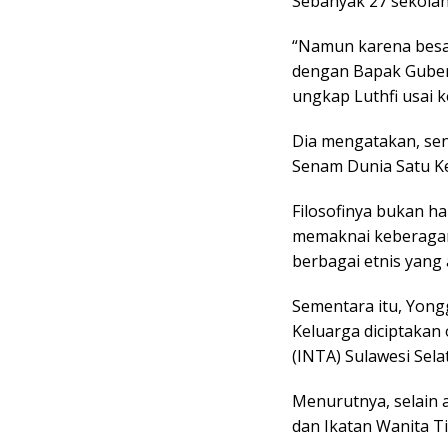
Sebanyak 27 sekolah 
“Namun karena besa
dengan Bapak Guber
ungkap Luthfi usai 
Dia mengatakan, sen
Senam Dunia Satu Ke
Filosofinya bukan h
memaknai keberaga
berbagai etnis yang a
Sementara itu, Yong
Keluarga diciptakan 
(INTA) Sulawesi Sela
Menurutnya, selain a
dan Ikatan Wanita T