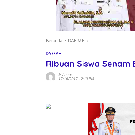
Beranda
DAERAH
DAERAH
Ribuan Siswa Senam 
M Annas
17/10/2017 12:19 PM