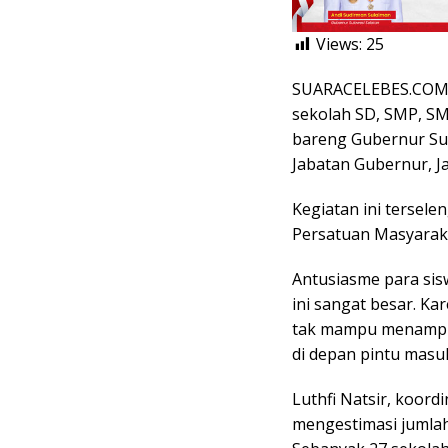
Views:
25
SUARACELEBES.COM, 
sekolah SD, SMP, S
bareng Gubernur Sul
Jabatan Gubernur, J
Kegiatan ini tersel
Persatuan Masyaraka
Antusiasme para sis
ini sangat besar. K
tak mampu menampun
di depan pintu masu
Luthfi Natsir, koor
mengestimasi jumlah