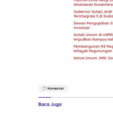
Festival Etnik Religi 
Wisatawan Nusantar
Gubernur Sulsel, And
Terintegrasi 3 di S
Dewan Pengupahan Sul
Investasi
Kuliah Umum di UNPRI
Wujudkan Kampus Kel
Pembangunan RS Regi
Wilayah Pegunungan
Ketua Umum JMSI: Soa
Komentar
Baca Juga