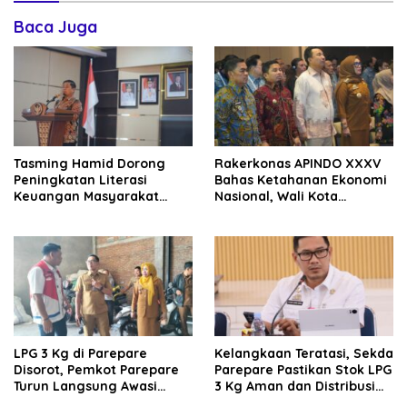
Baca Juga
Tasming Hamid Dorong
Rakerkonas APINDO XXXV
Peningkatan Literasi
Bahas Ketahanan Ekonomi
Keuangan Masyarakat
Nasional, Wali Kota
Lewat Program GENCARKAN
Parepare Perkuat
Kolaborasi dengan Dunia
Usaha
LPG 3 Kg di Parepare
Kelangkaan Teratasi, Sekda
Disorot, Pemkot Parepare
Parepare Pastikan Stok LPG
Turun Langsung Awasi
3 Kg Aman dan Distribusi
Distribusi Hingga Pengecer
Tetap Diawasi Ketat