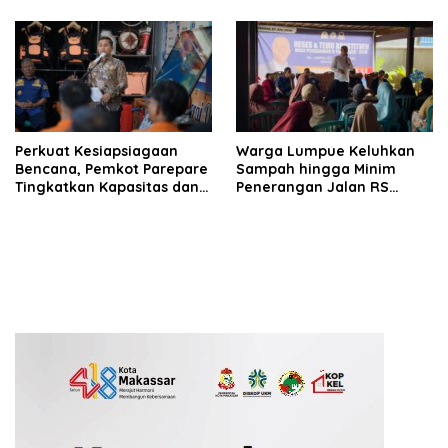
Perkuat Kesiapsiagaan
Warga Lumpue Keluhkan
Bencana, Pemkot Parepare
Sampah hingga Minim
Tingkatkan Kapasitas dan
Penerangan Jalan RS
Kemampuan Manajerial
Ainum Habibie, Muhammad
TRC BPBD
Sadar Siap Perjuangkan
Aspirasi