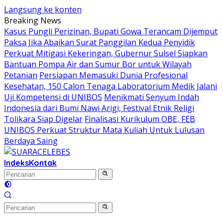
Langsung ke konten
Breaking News
Kasus Pungli Perizinan, Bupati Gowa Terancam Dijemput
Paksa Jika Abaikan Surat Panggilan Kedua Penyidik
Perkuat Mitigasi Kekeringan, Gubernur Sulsel Siapkan
Bantuan Pompa Air dan Sumur Bor untuk Wilayah
Petanian
Persiapan Memasuki Dunia Profesional
Kesehatan, 150 Calon Tenaga Laboratorium Medik Jalani
Uji Kompetensi di UNIBOS
Menikmati Senyum Indah
Indonesia dari Bumi Nawi Arigi, Festival Etnik Religi
Tolikara Siap Digelar
Finalisasi Kurikulum OBE, FEB
UNIBOS Perkuat Struktur Mata Kuliah Untuk Lulusan
Berdaya Saing
Indeks
Kontak