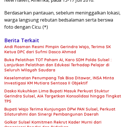
New Haven, Amerika, pada 13-17 Juli 2016.
Berdasarkan pantauan, sebelum meninggalkan lokasi,
warga langsung rebutan bedsalaman serta berswa
foto dengan Cicu. (*)
Berita Terkait
Andi Rosman Resmi Pimpin Gerindra Wajo, Terima SK
Ketua DPC dari Sufmi Dasco Ahmad
Buka Pelatihan TOT Paham AI, Karo SDM Polda Sulsel :
Lanjutkan Pelatihan dan Edukasi Terhadap Pelajar di
Seluruh Wilayah Saudara
Keselamatan Penumpang Tak Bisa Ditawar, INSA Minta
Investigasi KM Mutiara Sentosa II Objektif
Dasko Kukuhkan Lima Bupati Masuk Perkuat Stuktur
Gerindra Sulsel, AIA Targetkan Konsolidasi hingga Tingkat
TPS
Bupati Wajo Terima Kunjungan DPW PAN Sulsel, Perkuat
Silaturahmi dan Sinergi Pembangunan Daerah
Golkar Sulsel Komitmen Rekrut Kader Murni dari