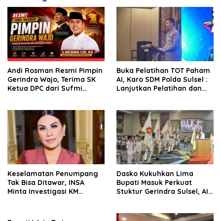
Andi Rosman Resmi Pimpin
Buka Pelatihan TOT Paham
Gerindra Wajo, Terima SK
AI, Karo SDM Polda Sulsel :
Ketua DPC dari Sufmi
Lanjutkan Pelatihan dan
Dasco Ahmad
Edukasi Terhadap Pelajar di
Seluruh Wilayah Saudara
Keselamatan Penumpang
Dasko Kukuhkan Lima
Tak Bisa Ditawar, INSA
Bupati Masuk Perkuat
Minta Investigasi KM
Stuktur Gerindra Sulsel, AIA
Mutiara Sentosa II Objektif
Targetkan Konsolidasi
hingga Tingkat TPS