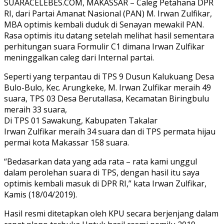
SUARACELEBES.COM, MAKASSAR – Caleg Petahana DPR
RI, dari Partai Amanat Nasional (PAN) M. Irwan Zulfikar,
MBA optimis kembali duduk di Senayan mewakil PAN.
Rasa optimis itu datang setelah melihat hasil sementara
perhitungan suara Formulir C1 dimana Irwan Zulfikar
meninggalkan caleg dari Internal partai.
Seperti yang terpantau di TPS 9 Dusun Kalukuang Desa
Bulo-Bulo, Kec. Arungkeke, M. Irwan Zulfikar meraih 49
suara, TPS 03 Desa Berutallasa, Kecamatan Biringbulu
meraih 33 suara,
Di TPS 01 Sawakung, Kabupaten Takalar
Irwan Zulfikar meraih 34 suara dan di TPS permata hijau
permai kota Makassar 158 suara.
“Bedasarkan data yang ada rata – rata kami unggul
dalam perolehan suara di TPS, dengan hasil itu saya
optimis kembali masuk di DPR RI,” kata Irwan Zulfikar,
Kamis (18/04/2019).
Hasil resmi ditetapkan oleh KPU secara berjenjang dalam