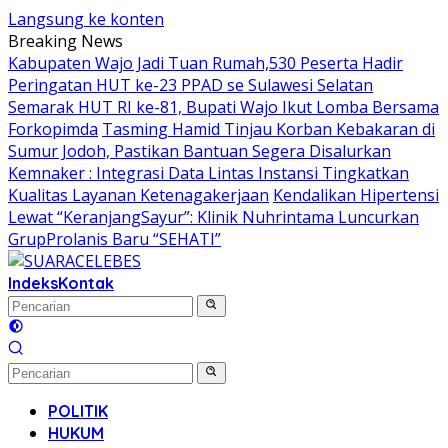
Langsung ke konten
Breaking News
Kabupaten Wajo Jadi Tuan Rumah,530 Peserta Hadir
Peringatan HUT ke-23 PPAD se Sulawesi Selatan
Semarak HUT RI ke-81, Bupati Wajo Ikut Lomba Bersama
Forkopimda
Tasming Hamid Tinjau Korban Kebakaran di
Sumur Jodoh, Pastikan Bantuan Segera Disalurkan
Kemnaker : Integrasi Data Lintas Instansi Tingkatkan
Kualitas Layanan Ketenagakerjaan
Kendalikan Hipertensi
Lewat “KeranjangSayur”: Klinik Nuhrintama Luncurkan
GrupProlanis Baru “SEHATI”
Indeks
Kontak
POLITIK
HUKUM