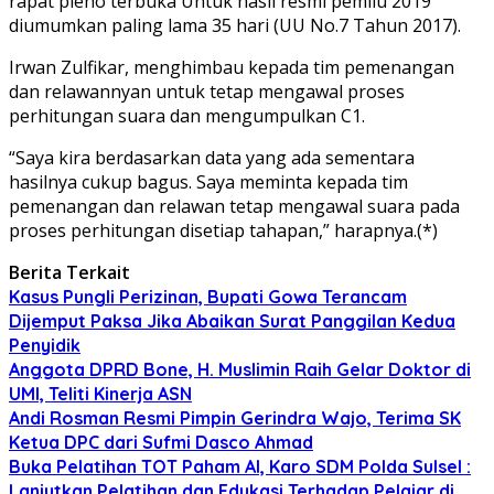
rapat pleno terbuka Untuk hasil resmi pemilu 2019
diumumkan paling lama 35 hari (UU No.7 Tahun 2017).
Irwan Zulfikar, menghimbau kepada tim pemenangan
dan relawannyan untuk tetap mengawal proses
perhitungan suara dan mengumpulkan C1.
“Saya kira berdasarkan data yang ada sementara
hasilnya cukup bagus. Saya meminta kepada tim
pemenangan dan relawan tetap mengawal suara pada
proses perhitungan disetiap tahapan,” harapnya.(*)
Berita Terkait
Kasus Pungli Perizinan, Bupati Gowa Terancam
Dijemput Paksa Jika Abaikan Surat Panggilan Kedua
Penyidik
Anggota DPRD Bone, H. Muslimin Raih Gelar Doktor di
UMI, Teliti Kinerja ASN
Andi Rosman Resmi Pimpin Gerindra Wajo, Terima SK
Ketua DPC dari Sufmi Dasco Ahmad
Buka Pelatihan TOT Paham AI, Karo SDM Polda Sulsel :
Lanjutkan Pelatihan dan Edukasi Terhadap Pelajar di