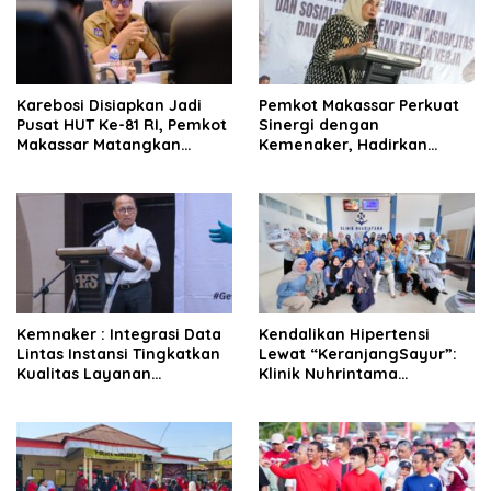
Karebosi Disiapkan Jadi
Pemkot Makassar Perkuat
Pusat HUT Ke-81 RI, Pemkot
Sinergi dengan
Makassar Matangkan
Kemenaker, Hadirkan
Seluruh Persiapan
Kesempatan Kerja yang
Inklusif dan Berkeadilan
Kemnaker : Integrasi Data
Kendalikan Hipertensi
Lintas Instansi Tingkatkan
Lewat “KeranjangSayur”:
Kualitas Layanan
Klinik Nuhrintama
Ketenagakerjaan
Luncurkan GrupProlanis
Baru “SEHATI”